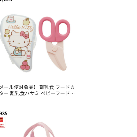
ンリオ San スケーター】
メール便対象品】 離乳食 フードカ
ター 離乳食ハサミ ベビーフードカ
ター ケース付き 赤ちゃん 食べ物
ケーター BFC1【はさみ キャラク
ー グッズ 出産祝い プチギフト
935
000円 以下キティ ７０年代 ハロー
ティ 女の子 女子】