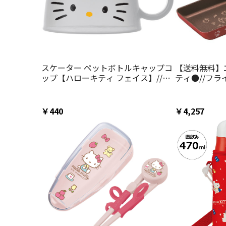
スケーター ペットボトルキャップコ
【送料無料】
ップ【ハローキティ フェイス】//ペ
ティ●//フラ
ットボトル コップ コップ飲み アイ
まご焼き 朝食
デア商品 キャラクターグッズ
応 キャラクタ
ンリオ キティ
￥440
￥4,257