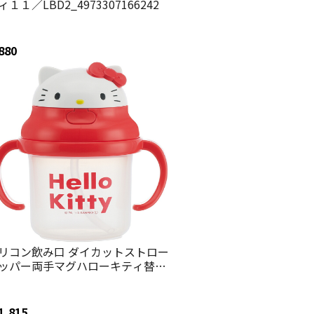
ィ１１／LBD2_4973307166242
880
リコン飲み口 ダイカットストロー
ッパー両手マグハローキティ替え
い口１コ付き ベビーマグ ストロー
グ ストロー飲み練習【両手マグ お
かけ 外出 水分補給 キャラクター
1,815