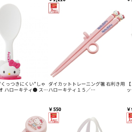
サ
"くっつきにくい"しゃ
ダイカットトレーニング箸 右利き用
【
オ ハローキティ● スケ
ハローキティ１５／
ッ
ADT2_4973307312250／スケーター
ッ
ス
タ
￥550
￥
1
キ