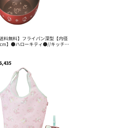
送料無料】フライパン深型【内径
6cm】●ハローキティ●//キッチン
品 キッチングッズ 鍋 深鍋 片手鍋
理 料理 可愛い キャラクター サン
オ Sanrio キティちゃん// スケータ
6,435