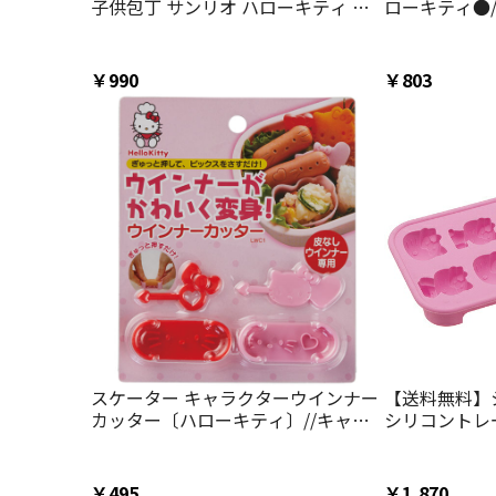
子供包丁 サンリオ ハローキティ キ
ローキティ●/
ッズ こども 子ども 安全 お手伝い 料
み物 キャラクタ
理 練習 調理 スケーター
キティちゃん/
￥990
￥803
スケーター キャラクターウインナー
【送料無料】シ
カッター〔ハローキティ〕//キャラ
シリコントレ
クターランチ お弁当グッズ 簡単
誕生日/お祝い
ン/クリスマス
日/休日/手作り
￥495
￥1,870