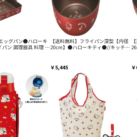
エッグパン●ハローキ
【送料無料】フライパン深型【内径
【
イパン 調理器具 料理 た
20cm】●ハローキティ●//キッチン
2
 調理 IH対応 ガス火対
用品 キッチングッズ 鍋 深鍋 片手鍋
用
ー キッチングッズ サ
調理 料理 可愛い キャラクター サン
調
ちゃん// スケーター
リオ Sanrio キティちゃん// スケータ
リ
￥5,445
￥
ー
ー