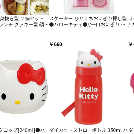
野菜抜き型 ２個セット
スケーター ひとくちおにぎり押し型
ス
キー型 顔型
●ハローキティ●//一口おにぎり キ
/
さい クッキー クッキー
ャラクター弁当 キャラクターランチ
ティ キティちゃん 抜き
おにぎり型 抜き型 ご飯型 押し寿司
おやつ 可愛い 弁当小物 キャラクタ
￥660
￥
ー サンリオ Sanrio キティちゃん//
コップ[240ml]●ハ
ダイカットストローボトル 350ml ハ
ダ