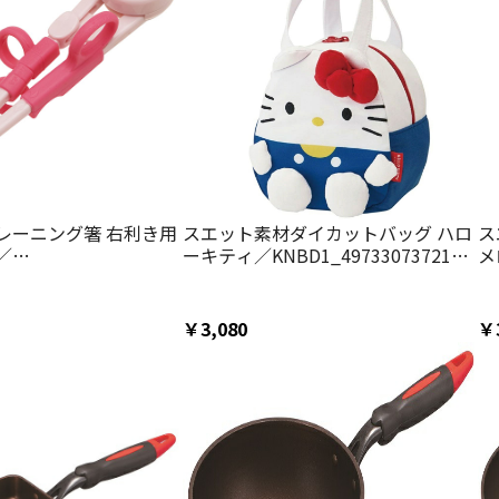
レーニング箸 右利き用
スエット素材ダイカットバッグ ハロ
ス
／
ーキティ／KNBD1_4973307372155
メ
307359316
／スケーター
￥3,080
￥