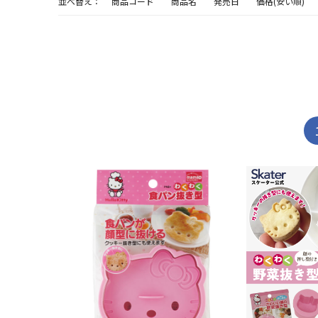
並べ替え：
商品コード
商品名
発売日
価格(安い順)