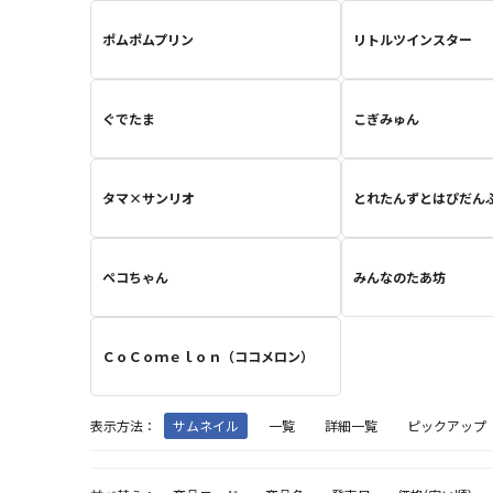
ポムポムプリン
リトルツインスター
ぐでたま
こぎみゅん
タマ×サンリオ
とれたんずとはぴだん
ペコちゃん
みんなのたあ坊
ＣｏＣｏｍｅｌｏｎ（ココメロン）
表示方法：
サムネイル
一覧
詳細一覧
ピックアップ