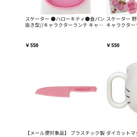
スケーター ●ハローキティ●食パン
スケーター 
抜き型//キャラクターランチ キャラ
キャラクターランチ クッ
クタースイーツ 朝ごはん サンリオ
製菓 野菜 や
キティちゃん 抜き型 デザート 可愛
サンド 型 キ
い//
型 人参
￥550
￥550
【メール便対象品】 プラスチック製
ダイカットマグ