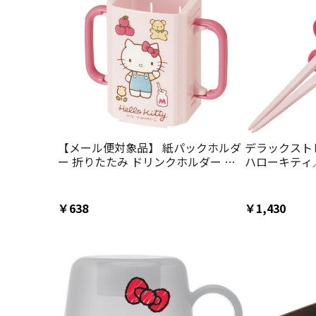
【メール便対象品】 紙パックホルダ
デラックスト
ー 折りたたみ ドリンクホルダー キ
ハローキティ
ッズ マグ ベビー 子供 紙パックケー
ADXT1_4973
ス スケーター DHP2【こぼれない ス
パウトマグ スパウト プラスチック
￥638
￥1,430
コップ 取っ手 子供キティ ７０年代
ハローキティ 女の子 女子】