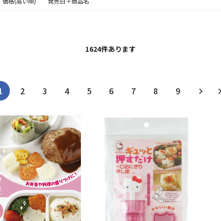
価格(高い順)
発売日＋商品名
1624
件あります
1
2
3
4
5
6
7
8
9