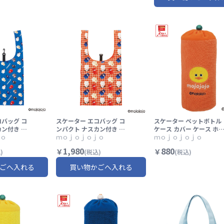
ラクター】
い おしゃれ キャラクタ
ー】
コバッグ コ
スケーター エコバッグ コ
スケーター ペットボトル
カン付き 折
ンパクト ナスカン付き 折
ケース カバー ケース ホ
い物 バッグ
ｏ
り畳み 便利 買い物 バッグ
ｍｏｊｏｊｏｊｏ
ダー ペットボトル 持ち運
ｍｏｊｏｊｏｊｏ
r EKB7 m
かわいい skater EKB7 m
び 便利 skater DRPB1 m
1,980
880
￥
￥
)
(税込)
(税込)
ジョジョジョ
ojojojo モジョジョジョ
ojojojo モジョジョジョ
グッズ オレンジ【かばん
グッズ オレンジ【かわい
ごへ入れる
買い物かごへ入れる
愛い おしゃ
カバン 可愛い おしゃれ キ
い おしゃれ キャラクター
ー】
ャラクター】
おでかけ】