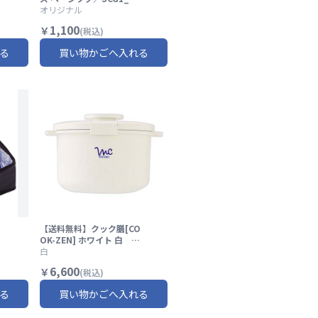
け
73307009730
オリジナル
だ
1,100
￥
(税込)
る
買い物かごへ入れる
【送料無料】クック膳[CO
OK-ZEN] ホワイト 白 電
子レンジ エコ調理 電子レ
白
ンジ調理器 スチーマー レ
6,600
￥
(税込)
弁
ンジ 料理 器具 レンジクッ
ク スケーター mwc1
る
買い物かごへ入れる