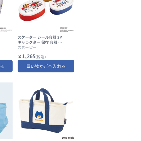
スケーター シール容器 3P
子
キャラクター 保存 容器 セ
ット 3個セット キッズ 可
スヌーピー
ー
愛い skater SRS3S スヌ
1,265
￥
(税込)
ーピー ウッドストック カ
ッ
ーニバル SNOOPY ピーナ
る
買い物かごへ入れる
ッツ【3個 セット 幼稚園
保育園 子供 子ども 弁当 ラ
ンチ】