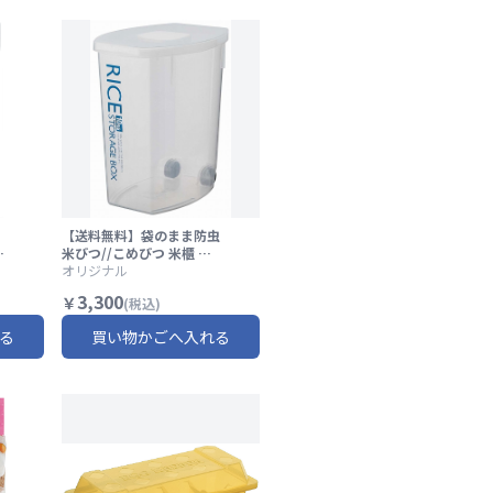
【送料無料】袋のまま防虫
ん
米びつ//こめびつ 米櫃 お
米 保存 お米保存 保管 お米
オリジナル
も
防虫 ライスストッカー//
3,300
￥
(税込)
勤
スケーター
る
買い物かごへ入れる