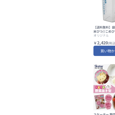
【送料無料】袋
米びつ//こめび
米 保存 お米保
オリジナル
防虫 ライススト
2,420
￥
(税込
スケーター
買い物か
スケーター 野