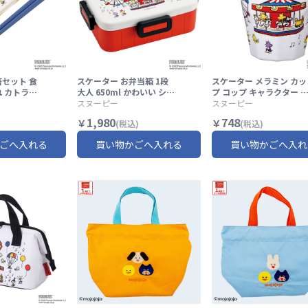
箸セット 食
スケーター お弁当箱 1段
スケーター メラミン カッ
れ カトラリ
大人 650ml かわいい シン
プ コップ キャラクター 
ater カト
プル 日本製 弁当箱 お弁当
スヌーピー
供 割れにくい メラミンコ
スヌーピー
BC3 スヌ
ランチ skater YZFL7 ス
ップ skater MTB2 スヌ
1,980
748
￥
￥
(税込)
(税込)
ストック カ
ヌーピー ウッドストック
ピー ウッドストック カー
OPY ピーナ
カーニバル SNOOPY ピー
ニバル SNOOPY ピーナ
ごへ入れる
買い物かごへ入れる
買い物かごへ入れ
ーケース
ナッツ【一段 ランチボッ
ツ【食洗機対応 取っ手な
 おはしセッ
クス 汁漏れ 仕切り 食洗機
し タンブラー メラミンタ
箸ケース】
レンジ 対応】
ンブラー】