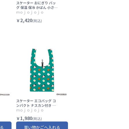
スケーター おにぎり バッ
グ 保温 保冷 かばん 小さめ
k
かわいい おしゃれ おでか
ｍｏｊｏｊｏｊｏ
モ
け skater KONB1 mojoj
2,420
￥
(税込)
ojo モジョジョジョ グッ
い
ズ ブルー 青 あお【保温保
冷 おむすび 持ち運び キャ
ラクター】
スケーター エコバッグ コ
ンパクト ナスカン付き 折
グ
り畳み 便利 買い物 バッグ
ｍｏｊｏｊｏｊｏ
かわいい skater EKB7 m
1,980
￥
(税込)
ojojojo モジョジョジョ
グッズ パスアート×グリ
る
買い物かごへ入れる
ーン【かばん カバン 可愛