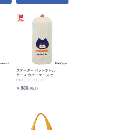
い おしゃれ キャラクタ
ー】
スケーター ペットボトル
ル
ケース カバー ケース ホル
ダー ペットボトル 持ち運
ｍｏｊｏｊｏｊｏ
び 便利 skater DRPB1 m
880
￥
(税込)
ojojojo モジョジョジョ
グッズ ホワイト 白色 しろ
【かわいい おしゃれ キャ
ラクター おでかけ】