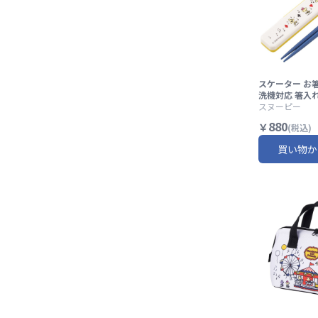
スケーター お
洗機対応 箸入
ー お弁当 箸 sk
スヌーピー
ラリーセット A
880
￥
(税込)
ーピー ウッド
ーニバル SNO
買い物か
ッツ【カトラリ
蓋付き ギフト
ト 大人 子供 