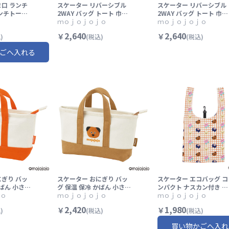
ま口 ランチ
スケーター リバーシブル
スケーター リバーシブル
ランチトート
2WAY バッグ トート 巾着
2WAY バッグ トート 巾着
かばん 帆布
手提げ 小物入れ かばん sk
ｍｏｊｏｊｏｊｏ
手提げ 小物入れ かばん s
ｍｏｊｏｊｏｊｏ
AF1 スヌー
ater KBRE4 mojojojo モ
ater KBRE4 mojojojo 
2,640
2,640
￥
￥
)
(税込)
(税込)
トック カー
ジョジョジョ グッズ オレ
ジョジョジョ グッズ ブル
UTS【弁当
ンジ【カバン かわいい お
ー 青 あお【カバン かわ
ごへ入れる
提げバッグ
しゃれ 便利】
い おしゃれ 便利】
バッグ おし
にぎり バッ
スケーター おにぎり バッ
スケーター エコバッグ コ
かばん 小さめ
グ 保温 保冷 かばん 小さめ
ンパクト ナスカン付き 折
ゃれ おでか
ｏ
かわいい おしゃれ おでか
ｍｏｊｏｊｏｊｏ
り畳み 便利 買い物 バッ
ｍｏｊｏｊｏｊｏ
B1 mojoj
け skater KONB1 mojoj
かわいい skater EKB7 m
2,420
1,980
￥
￥
)
(税込)
(税込)
ョジョ グッ
ojo モジョジョジョ グッ
ojojojo モジョジョジョ
保温保冷 お
ズ ブラウン 茶色【保温保
グッズ パスアート×チェ
買い物かごへ入れ
び キャラク
冷 おむすび 持ち運び キャ
ック【かばん カバン 可愛