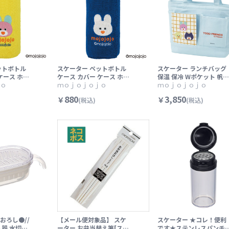
ットボトル
スケーター ペットボトル
スケーター ランチバッグ
ケース ホル
ケース カバー ケース ホル
保温 保冷 Wポケット 帆布
トル 持ち運
ｏ
ダー ペットボトル 持ち運
ｍｏｊｏｊｏｊｏ
ランチ バッグ お弁当 キ
ｍｏｊｏｊｏｊｏ
 DRPB1 m
び 便利 skater DRPB1 m
ンバス生地 skater KBC
880
3,850
￥
￥
(税込)
(税込)
ジョジョジョ
ojojojo モジョジョジョ
P7 mojojojo モジョジョ
ー 黄色【か
グッズ ブルー 青色 あお
ジョ グッズ ブルー 青【
れ キャラク
【かわいい おしゃれ キャ
ルミ蒸着 弁当 かばん 手
】
ラクター おでかけ】
げ】
おろし●//
【メール便対象品】 スケ
スケーター ★コレ！便利
し器 水切り
ーター お弁当替え箸[スペ
です★ステンレスパンチ