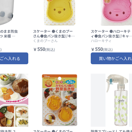
のまま防虫
スケーター ●くまのプー
スケーター ●ハローキテ
つ 米櫃 お
さん●食パン抜き型//キャ
ィ●食パン抜き型//キャ
存 保管 お米
ラクターランチ キャラク
くまのプーさん
クターランチ キャラクタ
ハローキティ
ッカー//
タースイーツ 朝ごはん お
ースイーツ 朝ごはん サン
550
550
￥
￥
)
(税込)
(税込)
やつ 抜き型 デザート 可愛
リオ キティちゃん 抜き型
い ディズニー Disney Po
デザート 可愛い//
ごへ入れる
買い物かごへ入れ
oh//
菜抜き型 ２
スケーター ●くまのプー
除菌スプレーとしても使