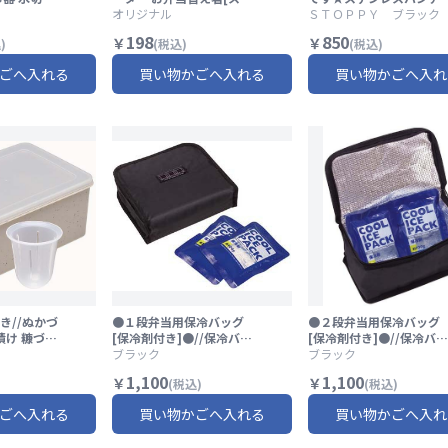
台所用品 便
ア箸]2膳組み 16.5cm//シ
オリジナル
ふりかけケース//ふりか
ＳＴＯＰＰＹ ブラック
/ スケータ
ンプル 白 お箸 セット 部品
青のり 顆粒 小麦粉 粉末
198
850
￥
￥
)
(税込)
(税込)
おはし ハシ//
し 粉ふり 便利 調理 料理
保存ケース フリカケケー
ごへ入れる
買い物かごへ入れる
買い物かごへ入れ
ス 入れ物//
き//ぬかづ
●１段弁当用保冷バッグ
●２段弁当用保冷バッグ
漬け 糠づけ
[保冷剤付き]●//保冷バッ
[保冷剤付き]●//保冷バッ
菜 べったら
グ ランチバッグ ランチケ
ブラック
グ ランチバッグ ランチケ
ブラック
/ スケータ
ース お弁当バッグ お弁当
ース お弁当バッグ お弁当
1,100
1,100
￥
￥
(税込)
(税込)
袋 お弁当ケース 夏 保冷 弁
袋 お弁当ケース 夏 保冷 
当 ランチ// スケーター
当 ランチ// スケーター
ごへ入れる
買い物かごへ入れる
買い物かごへ入れ