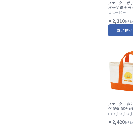
スケーター が
バッグ 保冷 
バッグ お弁当
スヌーピー
地 skater KG
2,310
￥
(税込
ピー ウッドス
ニバル PEAN
買い物か
保冷バッグ 手
手提げかばん 
ゃれ】
スケーター お
グ 保温 保冷 
かわいい おし
ｍｏｊｏｊｏｊ
け skater KON
2,420
￥
(税込
ojo モジョジ
ズ オレンジ【
むすび 持ち運