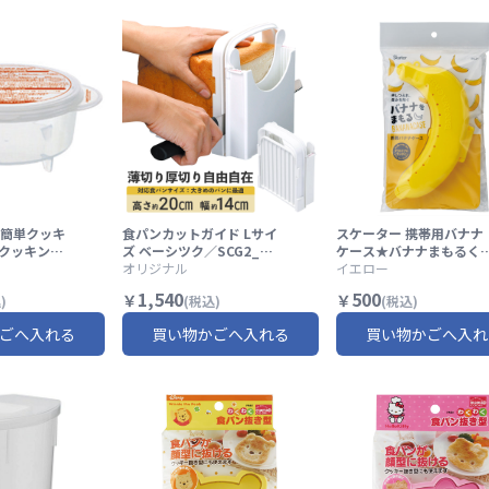
簡単クッキ
食パンカットガイド Lサイ
スケーター 携帯用バナナ
でクッキング
ズ ベーシツク／SCG2_49
ケース★バナナまもるく
子 製菓 バ
73307068805
オリジナル
★//イエロー 保護 朝ごは
イエロー
リスマス 誕
ん おやつ お出かけ 子ど
1,540
500
￥
￥
)
(税込)
(税込)
ー イベント
ダイエット 大人 通学 通
タイム ホッ
デザート//
ごへ入れる
買い物かごへ入れる
買い物かごへ入れ
// スケ