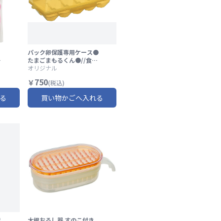
パック卵保護専用ケース●
ラ
たまごまもるくん●//食品
保護 たまご タマゴ 卵 ケー
オリジナル
ス 保護ケース ハードケー
750
￥
(税込)
ス お買い物 レジャー アウ
トドア キャンプ BBQ 専用
る
買い物かごへ入れる
ケース おもしろグッズ 便
利グッズ// スケーター
え
大根おろし器 すのこ付き