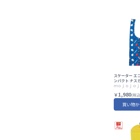
ター】
スケーター エ
ンパクト ナス
り畳み 便利 買
ｍｏｊｏｊｏｊ
かわいい skate
1,980
￥
(税込
ojojojo モ
グッズ ブルー 青 あお【か
買い物か
ばん カバン 可
れ キャラクタ