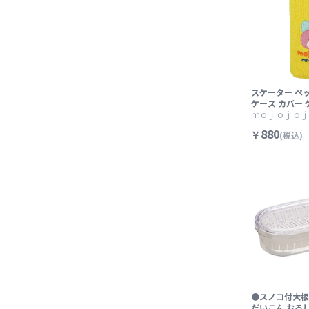
スケーター ペ
ケース カバー 
ダー ペットボ
ｍｏｊｏｊｏｊ
び 便利 skater
880
￥
(税込)
ojojojo モ
グッズ イエロ
わいい おしゃ
ター おでかけ
●スノコ付大根
だいこん おろ