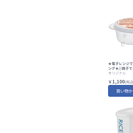
★電子レンジで
ング★//親子
レンジ調理 お菓
オリジナル
レンタイン ク
1,100
￥
(税込
生日 バースデ
おやつ ティー
買い物か
トケーキミックス
ーター