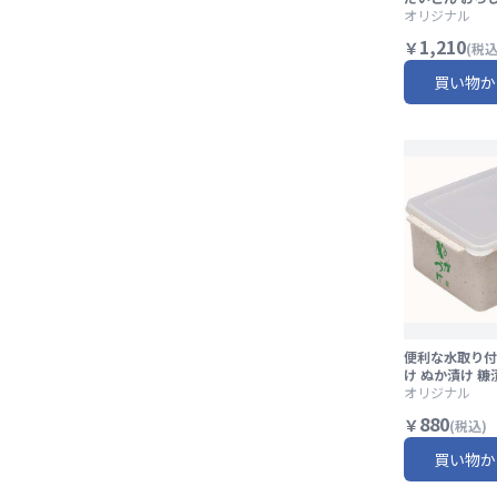
キッチン用品 
オリジナル
利 鍋 みぞれ鍋/
1,210
￥
(税込
ー
買い物か
便利な水取り付
け ぬか漬け 糠
レシピ付き 野
オリジナル
漬け みそ漬け/
880
￥
(税込)
ー
買い物か