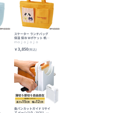
スケーター ランチバッグ
保温 保冷 Wポケット 帆布
ャ
ランチ バッグ お弁当 キャ
ｍｏｊｏｊｏｊｏ
W
ンバス生地 skater KBCW
3,850
￥
(税込)
P7 mojojojo モジョジョ
ア
ジョ グッズ イエロー 黄色
提
【アルミ蒸着 弁当 かばん
手提げ】
食パンカットガイド Sサイ
穴
ズ ベーシツク／SCG1_49