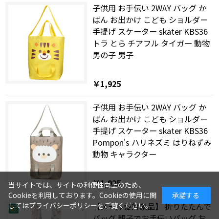
子供用 お手伝い 2WAY バッグ か
ばん お出かけ こども ショルダー
手提げ スケーター skater KBS36
トラ とら チアフル タイガー 動物
男の子 男子
￥1,925
子供用 お手伝い 2WAY バッグ か
ばん お出かけ こども ショルダー
手提げ スケーター skater KBS36
Pompon's ハリネズミ はりねずみ
動物 キャラクター
￥1,925
当サイトでは、サイトの利便性向上のため、
Cookieを利用しております。Cookieの使用に関
承諾する
【メール便対象品】 折りたたんで
しては
プライバシーポリシー
をご覧ください。
バッグ 親子でお手伝いバッグ お