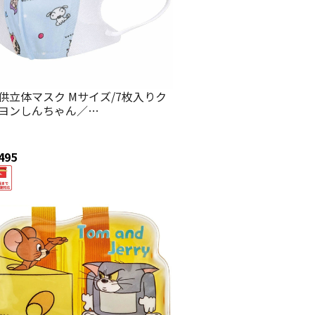
供立体マスク Mサイズ/7枚入りク
ヨンしんちゃん／
KS3N_4973307629075
495