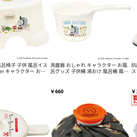
風呂椅子 子供 風呂イス
洗面器 おしゃれ キャラクター お風
抗
ter キャラクター お風
呂グッズ 子供桶 湯おけ 風呂桶 風呂
ス
ター BS24N ふろ ト
おけ skater スケーター BS25N トー
CC
ぱぱ きかんしゃトーマ
マス×つむぱぱ きかんしゃトーマス
供 子ども キッズ かわ
男の子【子供 子ども キッズ かわい
￥660
￥
呂 フロ おふろ バス用
い 入浴 お風呂 ふろ フロ おふろ】