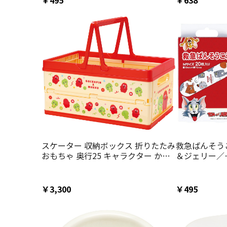
￥495
￥638
コップ 取っ手
しまじろう 男
スケーター 収納ボックス 折りたたみ
救急ばんそうこ
おもちゃ 奥行25 キャラクター かわ
＆ジェリー／
いい skater かご 収納 BWOT13 ガチ
QQB1_49733
ャピン ムック 男の子 女の子 男子 女
子【取っ手付き 高さ18cm おもちゃ
￥3,300
￥495
箱 玩具箱 絵本ラック バスケット】