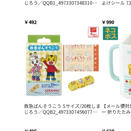
じろう／QQB1_4973307348310／
よけシール 7
スケーター
よけ 虫除け 
ーター MYP
キャンプ 夏 
￥492
￥990
ベビーカーし
う 男の子 女
救急ばんそうこう Sサイズ/20枚しま
【メール便対
じろう／QQB2_4973307456077／
ー 折りたたみ
スケーター
ッズ マグ ベ
ス スケーター
パウトマグ 