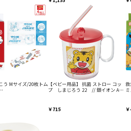
￥1,155
￥
 子供しましま とらの
ＯＫ// スケーター
の子 女の子】
う Mサイズ/20枚トム
【ベビー用品】 抗菌 ストロー コッ
救
プ しまじろう 22 // 銀イオン Ag+
ミ
07557095
ベビー キッズ 幼児 子供 食器 ふた フ
QQ
タ 付き 取っ手 付き かわいい キャラ
クター SKJ6AG 4973307568749 ス
￥715
￥
ケーター