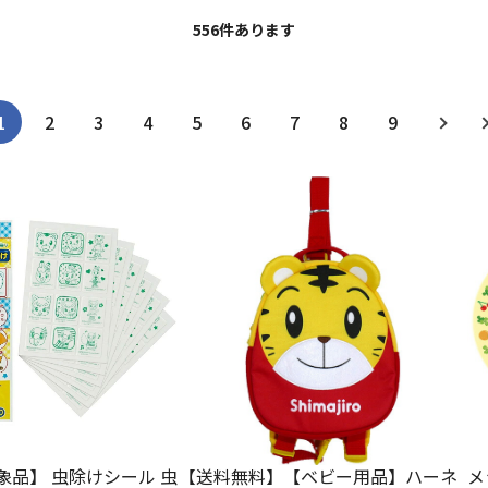
556
件あります
1
2
3
4
5
6
7
8
9
象品】 虫除けシール 虫
【送料無料】【ベビー用品】ハーネ
メ