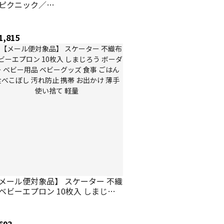
ピクニック／
370_4973307452949／スケーター
1,815
メール便対象品】 スケーター 不織
ベビーエプロン 10枚入 しまじろ
 ボーダー ベビー用品 ベビーグッ
 食事 ごはん 食べこぼし 汚れ防止
帯 お出かけ 薄手 使い捨て 軽量