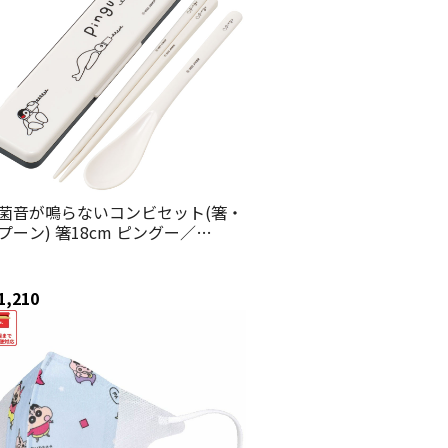
菌音が鳴らないコンビセット(箸・
プーン) 箸18cm ピングー／
S3SAAG_4973307610530
1,210