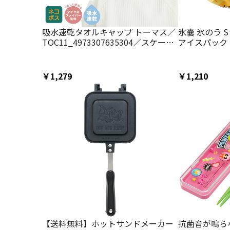
吸水速乾タオルキャップ トーマス／
氷嚢 氷のう 
TOC11_4973307635304／スケータ
アイスパック 
ー
ラクター skat
ム＆ジェリー
女の子【 暑さ
￥1,279
￥1,210
チギフト】
【送料無料】ホットサンドメーカー
抗菌音が鳴ら