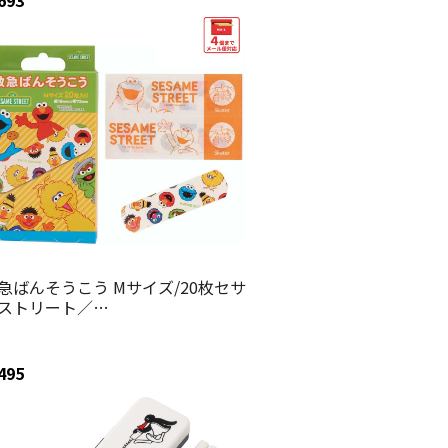
693
急ばんそうこう Mサイズ/20枚セサ
ストリート／
B1_4973307586828
495