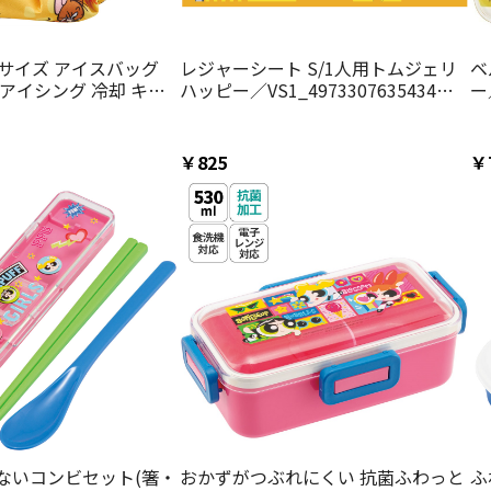
Sサイズ アイスバッグ
レジャーシート S/1人用トムジェリ
ベ
アイシング 冷却 キャ
ハッピー／VS1_4973307635434／
ー
er スケーター ICB1 ト
スケーター
ー
 トムとジェリー 男の子
対策 スポーツ用品 プ
￥825
￥
ないコンビセット(箸・
おかずがつぶれにくい 抗菌ふわっと
ふ