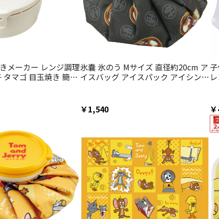
焼きメーカー レンジ調理
氷嚢 氷のう Mサイズ 直径約20cm ア
子
子 タマゴ 目玉焼き 簡単
イスバッグ アイスパック アイシング
レ
RMD1 スケーター
冷却 skater スケーター ICB2 ドラゴ
MS
ンボール Z DB 男の子 男子【キャラ
クター グッズ 暑さ対策】
￥1,540
￥