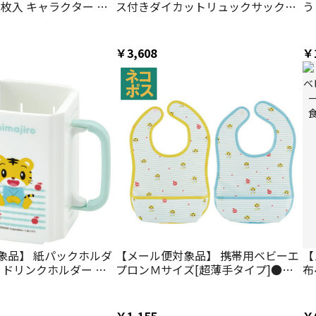
2枚入 キャラクター 虫
ス付きダイカットリュックサック●
う
子供 子ども キッズ スケ
しまじろう●//キャラクターバッグ
M
5【お出かけ アウトドア
ベビーリュック 買い物 散歩 おでか
おでかけ シールタイプ
け 小物入れ ミニバッグ 可愛い キャ
￥3,608
￥
ましま とらの しまじろ
ラバッグ 名札 ネームタグ かばん リ
の子】
ュック 迷子ひも 迷子 スケーター
象品】 紙パックホルダ
【メール便対象品】 携帯用ベビーエ
【
 ドリンクホルダー キ
プロンＭサイズ[超薄手タイプ]●し
布
ビー 子供 紙パックケー
まじろう ボーダー●//ベビー用品 ベ
う
 DHP2【こぼれない ス
ビーグッズ 可愛い 便利 お食事 ごは
ズ
スパウト プラスチック
ん 食べこぼし 汚れ 撥水加工 洗濯機
携