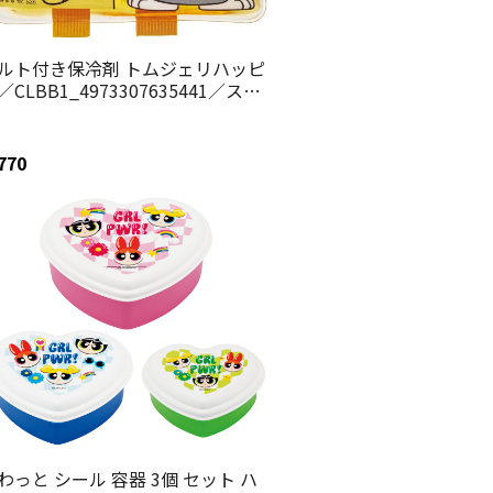
ルト付き保冷剤 トムジェリハッピ
／CLBB1_4973307635441／スケ
ター
770
わっと シール 容器 3個 セット ハ