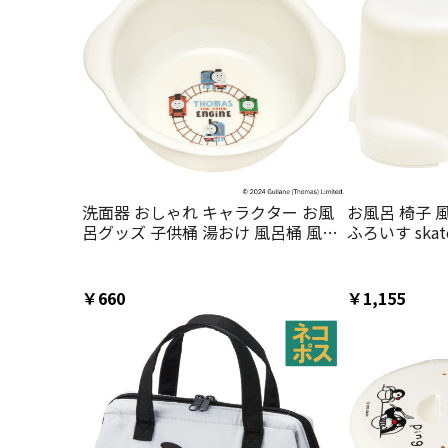
洗面器 おしゃれ キャラクター お風
お風呂 椅子 
呂グッズ 子供桶 湯おけ 風呂桶 風呂
ふろいす ska
おけ skater スケーター BS21N トー
呂グッズ スケー
マス×つむぱぱ きかんしゃトーマス
ーマス×つむ
男の子【子供 子ども キッズ かわい
ス 男の子【子
￥660
￥1,155
い 入浴 お風呂 ギフト プレゼント】
いい 入浴 風
品】