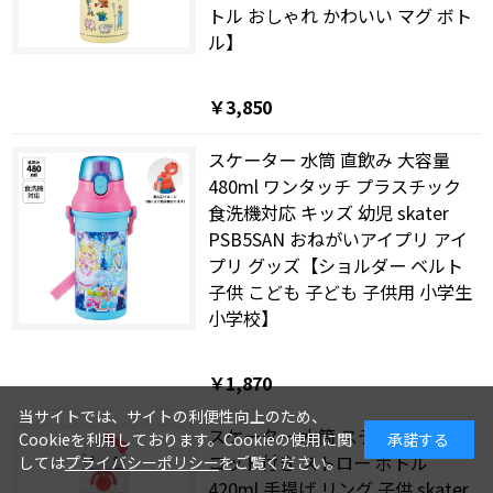
トル おしゃれ かわいい マグ ボト
ル】
￥3,850
スケーター 水筒 直飲み 大容量
480ml ワンタッチ プラスチック
食洗機対応 キッズ 幼児 skater
PSB5SAN おねがいアイプリ アイ
プリ グッズ【ショルダー ベルト
子供 こども 子ども 子供用 小学生
小学校】
￥1,870
当サイトでは、サイトの利便性向上のため、
スケーター 水筒 ステンレス マス
Cookieを利用しております。Cookieの使用に関
承諾する
コット付き ストロー ボトル
しては
プライバシーポリシー
をご覧ください。
420ml 手提げ リング 子供 skater