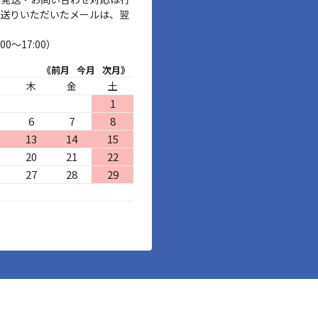
お送りいただいたメールは、翌
00～17:00）
《前月
今月
次月》
木
金
土
1
6
7
8
13
14
15
20
21
22
27
28
29