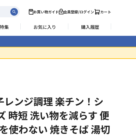
お買い物ガイド
会員登録/ログイン
カート
特集
お気に入り
購入履歴
電子レンジ調理 楽チン！シ
ズ 時短 洗い物を減らす 便
火を使わない 焼きそば 湯切