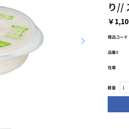
り/
￥1,10
商品コード
品番3
在庫
数量