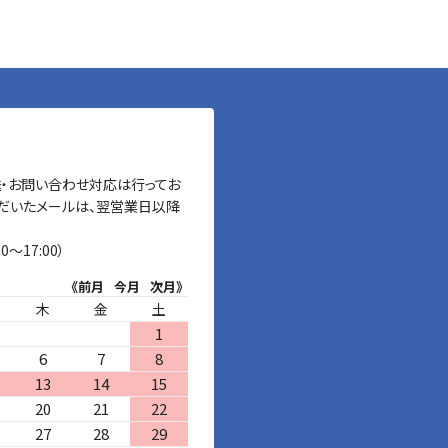
送・お問い合わせ対応は行ってお
だいたメールは、翌営業日以降
0～17:00）
《前月
今月
次月》
木
金
土
1
6
7
8
13
14
15
20
21
22
27
28
29