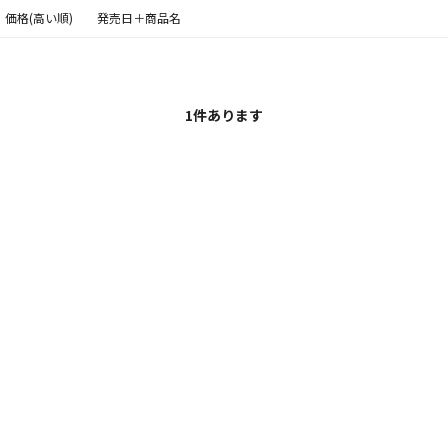
価格(高い順)
発売日＋商品名
1
件あります