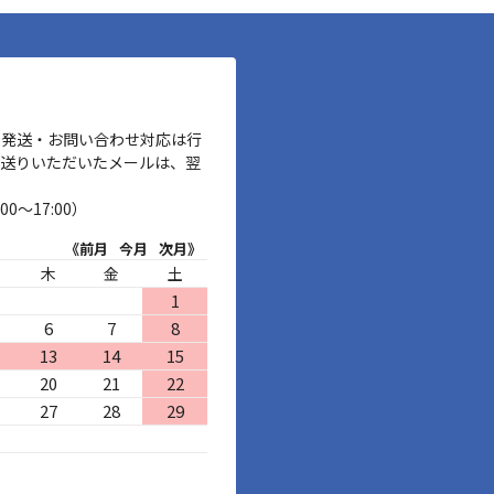
、発送・お問い合わせ対応は行
お送りいただいたメールは、翌
00～17:00）
《前月
今月
次月》
木
金
土
1
6
7
8
13
14
15
20
21
22
27
28
29