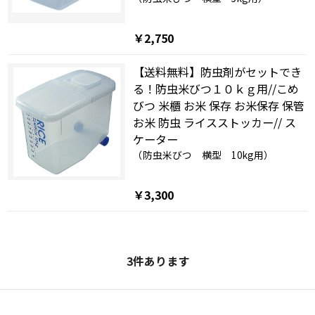
￥2,750
【送料無料】防虫剤がセットでき
る！防虫米びつ１０ｋｇ用//こめ
びつ 米櫃 お米 保存 お米保存 保管
お米 防虫 ライスストッカー// ス
ケーター
（防虫米びつ 横型 10kg用）
￥3,300
3
件あります