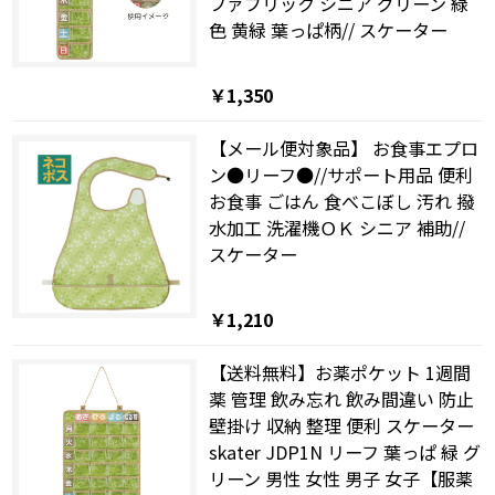
ファブリック シニア グリーン 緑
色 黄緑 葉っぱ柄// スケーター
￥1,350
【メール便対象品】 お食事エプロ
ン●リーフ●//サポート用品 便利
お食事 ごはん 食べこぼし 汚れ 撥
水加工 洗濯機ＯＫ シニア 補助//
スケーター
￥1,210
【送料無料】お薬ポケット 1週間
薬 管理 飲み忘れ 飲み間違い 防止
壁掛け 収納 整理 便利 スケーター
skater JDP1N リーフ 葉っぱ 緑 グ
リーン 男性 女性 男子 女子【服薬