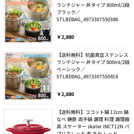
ランチジャー 丼タイプ 800ml/2段
ブラック／
STLBD8AG_4973307550386
￥2,880
【送料無料】抗菌真空ステンレス
ランチジャー 丼タイプ 800ml/2段
ベーシック／
STLBD8AG_4973307550416
￥2,880
【送料無料】ココット鍋 12cm 鍋
なべ 鋳鉄 両手鍋 調理 料理 調理器
具 スケーター skater INCT12N パ
プリカレッド 赤 あか レッド