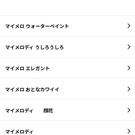
マイメロ ウォーターペイント
マイメロディ うしろうしろ
マイメロ エレガント
マイメロ おとなカワイイ
マイメロディ 顔花
マイメロディ