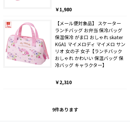
￥1,980
【メール便対象品】 スケーター
ランチバッグ お弁当 保冷バッグ
保温保冷 がま口 おしゃれ skater
KGA1 マイメロディ マイメロ サン
リオ 女の子 女子【ランチバック
おしゃれ かわいい 保温バッグ 保
冷バッグ キャラクター】
￥2,310
9
件あります