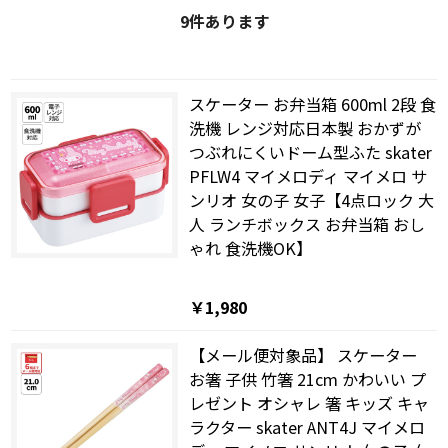
9
件あります
スケーター お弁当箱 600ml 2段 食
洗機 レンジ対応日本製 おかずが
つぶれにくいドーム型ふた skater
PFLW4 マイメロディ マイメロ サ
ンリオ 女の子 女子【4点ロック 大
人 ランチボックス お弁当箱 おし
ゃれ 食洗機OK】
￥1,980
【メール便対象品】 スケーター
お箸 子供 竹箸 21cm かわいい プ
レゼント オシャレ 箸 キッズ キャ
ラクター skater ANT4J マイメロ