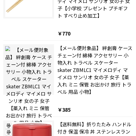
ディ マイメロ サンリオ 女の子 女
子【小学校 プレゼント プチギフ
ト すべり止め加工】
￥770
【メール便対象品】 絆創膏 ケース
チェーン付 綿棒 アクセサリー 小
物入れ トラベル スケーター
skater ZBMLC1 マイメロディ マ
イメロ サンリオ 女の子 女子【薬
入れ ミニ 保管 お出かけ 旅行 トラ
ベル 用品 小物】
￥385
【送料無料】折りたたみ ハンドル
付き 保温 保冷 丼 ステンレスラン