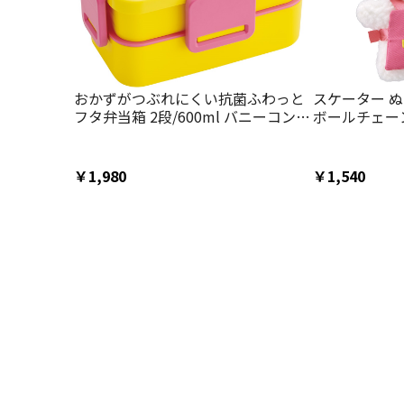
おかずがつぶれにくい抗菌ふわっと
スケーター 
フタ弁当箱 2段/600ml バニーコンビ
ボールチェー
ニ／PFLW4AG_4973307706257
きーほるだー 子供
ニーコンビニ B
ぎ マヨくん
￥1,980
￥1,540
稚園 バッグ 