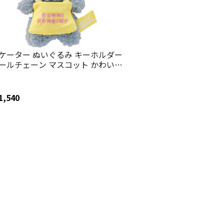
ケーター ぬいぐるみ キーホルダー
ールチェーン マスコット かわいい
ーほるだー 子供 skater ZNKH1 バ
ーコンビニ BUNNI KONBINY うさ
 マメちゃん【マスコットチャーム
1,540
稚園 バッグ カバン 子ども】