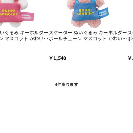
ぬいぐるみ キーホルダー
スケーター ぬいぐるみ キーホルダー
ス
ン マスコット かわいい
ボールチェーン マスコット かわいい
ボ
 skater ZNKH1 バ
きーほるだー 子供 skater ZNKH1 バ
き
UNNI KONBINY うさ
ニーコンビニ BUNNI KONBINY うさ
ニ
【マスコットチャーム 幼
ぎ モグちゃん【マスコットチャーム
ぎ
￥1,540
￥
カバン 子ども】
幼稚園 バッグ カバン 子ども】
幼
4
件あります