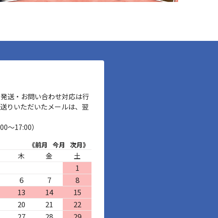
、発送・お問い合わせ対応は行
お送りいただいたメールは、翌
00～17:00）
《前月
今月
次月》
木
金
土
1
6
7
8
13
14
15
20
21
22
27
28
29