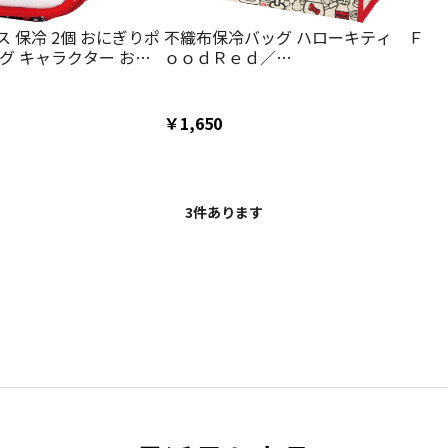
 保冷 2個 おにぎりポ
不織布保冷バッグ ハローキティ Ｆ
グ キャラクター おむ
ｏｏｄＲｅｄ／
 KONC2 スケーター キテ
FBC1_4973307677243
ィ キティちゃん 女の
￥1,650
3
件あります