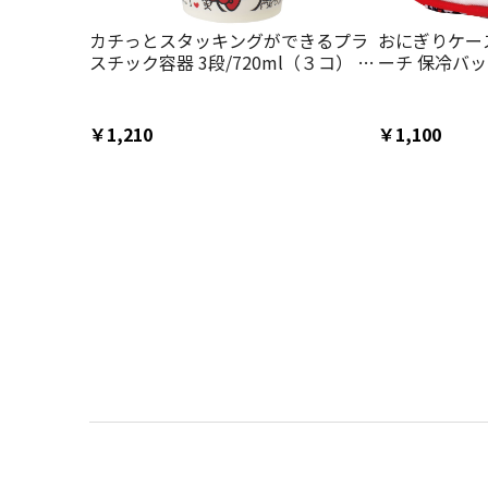
カチっとスタッキングができるプラ
おにぎりケース
スチック容器 3段/720ml（３コ） ハ
ーチ 保冷バッ
ローキティ FoodRed／
すび skater
SIJ3_4973307677229
ィ ハローキテ
子
￥1,210
￥1,100