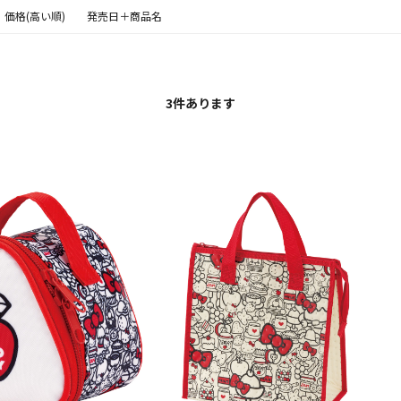
価格(高い順)
発売日＋商品名
3
件あります