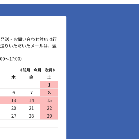
、発送・お問い合わせ対応は行
お送りいただいたメールは、翌
00～17:00）
《前月
今月
次月》
木
金
土
1
6
7
8
13
14
15
20
21
22
27
28
29