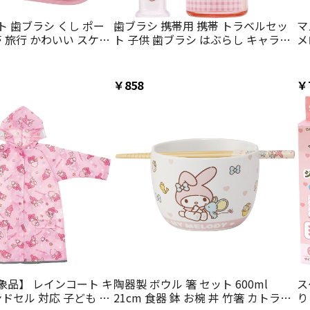
 歯ブラシ くし ポー
歯ブラシ 携帯用 携帯 トラベルセッ
マ
帯 旅行 かわいい スケー
ト 子供 歯ブラシ はぶらし キャラク
メ
 TRVS1 マイメロディ マ
ター skater スケーター TRKS1 マイ
C
オ 女の子 女子【コン
メロディ マイメロ サンリオ 女の子
ー
び かわいい キャラク
女子【歯ブラシケース お出かけ 小学
￥858
￥
生 幼稚園 保育園 可愛い】
象品】 レインコート キ
陶器製 ボウル 箸 セット 600ml
ス
ンドセル 対応 子ども 通
21cm 食器 鉢 お椀 丼 竹箸 カトラリ
り