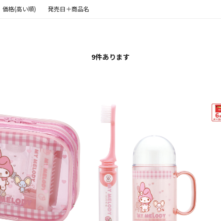
価格(高い順)
発売日＋商品名
9
件あります