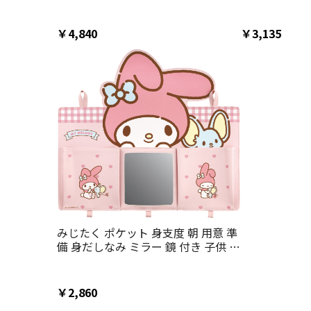
生 キャラクター skater スケーター
学 キャラクター
SRBX1 マイメロディ マイメロ サン
RACO1M マ
リオ 女の子 女子【ランドセルラック
ンリオ 女の子
￥4,840
￥3,135
ランドセル置き ランドセル収納ボッ
クス】
みじたく ポケット 身支度 朝 用意 準
備 身だしなみ ミラー 鏡 付き 子供 キ
ッズ スケーター skater ZMP1 マイメ
ロディ マイメロ サンリオ 女の子 女
子【子ども おでかけ 習慣 壁掛け】
￥2,860