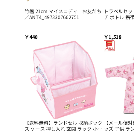
竹箸 21cm マイメロディ お友だち
トラベルセット
／ANT4_4973307662751
チ ボトル 携
ター skater
イメロ サンリ
パクト 持ち運
￥440
￥1,518
ター】
【送料無料】ランドセル 収納ボック
【メール便対
ス ケース 押し入れ 玄関 ラック 小学
ッズ 子供 ラ