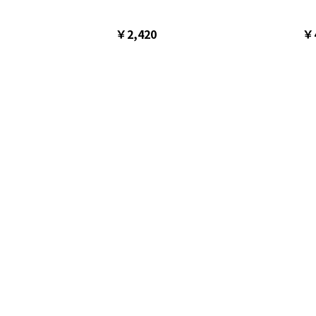
 skater スケーター
ー 焼き物 陶物 可愛い 便利 CHBWH1
skat
イメロディ マイメロ サ
マイメロディ マイメロ フラットくん
冷
 女子
サンリオ 女子【陶製 食事 キャラク
り
￥2,420
￥
ター キッズ こども 大人】
ア