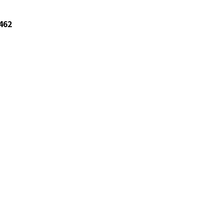
er HGS6 女の子 女子 冷感シート
感ジェル 冷感ジェルシート ひんや
シート 発熱 頭痛【ひんやりジェル
462
イシング 熱冷まし】