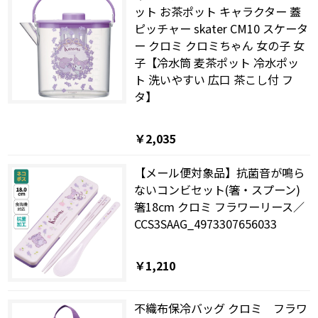
ット お茶ポット キャラクター 蓋
ピッチャー skater CM10 スケータ
ー クロミ クロミちゃん 女の子 女
子【冷水筒 麦茶ポット 冷水ポッ
ト 洗いやすい 広口 茶こし付 フ
タ】
￥2,035
【メール便対象品】抗菌音が鳴ら
ないコンビセット(箸・スプーン)
箸18cm クロミ フラワーリース／
CCS3SAAG_4973307656033
￥1,210
不織布保冷バッグ クロミ フラワ