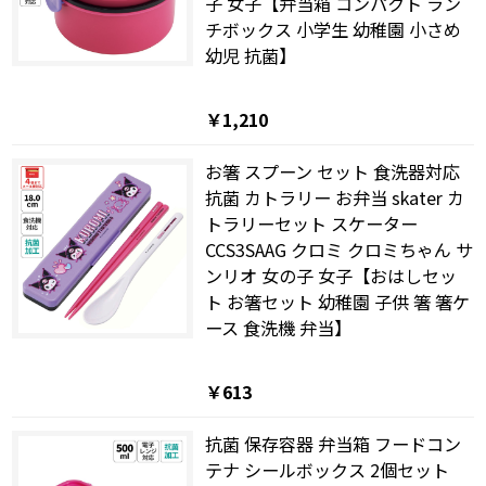
子 女子【弁当箱 コンパクト ラン
チボックス 小学生 幼稚園 小さめ
幼児 抗菌】
￥1,210
お箸 スプーン セット 食洗器対応
抗菌 カトラリー お弁当 skater カ
トラリーセット スケーター
CCS3SAAG クロミ クロミちゃん サ
ンリオ 女の子 女子【おはしセッ
ト お箸セット 幼稚園 子供 箸 箸ケ
ース 食洗機 弁当】
￥613
抗菌 保存容器 弁当箱 フードコン
テナ シールボックス 2個セット