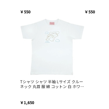
拭き パイル 子供 大人 可愛い スケー
拭き パイル 
ター skater ZMT25 サンリオオール
ター skater
スターズ すこぶる動くウサギ【パイ
スターズ す
￥550
￥550
ル生地 こども キッズ かわいい 綿】
ル生地 こども
Tシャツ シャツ 半袖 Lサイズ クルー
ネック 丸首 服 綿 コットン 白 ホワイ
ト スケーター skater ZTS17 シナモ
ロール すこぶる動くウサギ シナモン
サンリオ【キャラクター プリント か
￥1,650
わいい】