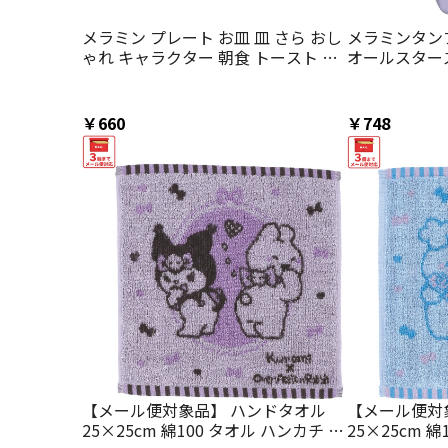
メラミン プレート お皿 皿 さら おし
メラミンタンブ
ゃれ キャラクター 朝食 トースト 来
オールスター
客用 skater スケーター MPL20P サ
MTB2_49733
ンリオオールスターズ すこぶる動く
ウサギ【取り皿 柄 お菓子 サラダ プ
￥660
￥748
レゼント 洋食器 洋風 丸型】
【メール便対象品】 ハンドタオル
【メール便対
25×25cm 綿100 タオル ハンカチ 手
25×25cm 