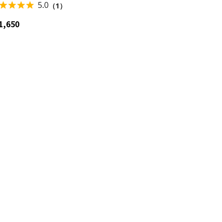
 スケーター skater ZTS17 クロミ
5.0
（1）
こぶる動くウサギ サンリオ【キャ
クター プリント かわいい】
1,650