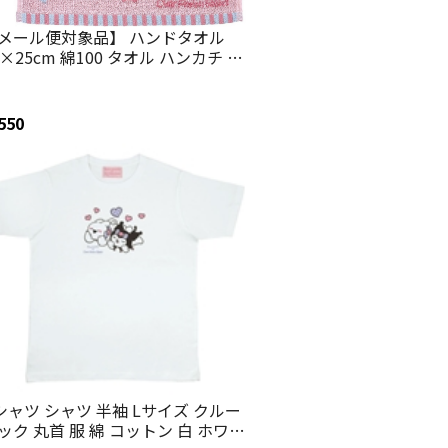
メール便対象品】 ハンドタオル
5×25cm 綿100 タオル ハンカチ 手
き パイル 子供 大人 可愛い スケー
ー skater ZMT25 サンリオオール
ターズ すこぶる動くウサギ【パイ
550
生地 こども キッズ かわいい 綿】
シャツ シャツ 半袖 Lサイズ クルー
ック 丸首 服 綿 コットン 白 ホワイ