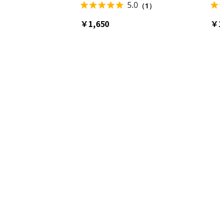
子供 大人 可愛い スケー
ト スケーター skater ZTS17 マイメ
ト
5.0
（1）
 ZMT25 サンリオオール
ロディ すこぶる動くウサギ マイメロ
す
こぶる動くウサギ【パイ
サンリオ【キャラクター プリント か
ラ
￥1,650
￥
 キッズ かわいい 綿】
わいい】