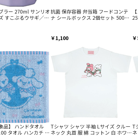
ラー 270ml サンリオ
抗菌 保存容器 弁当箱 フードコンテ
【
ズ すこぶるウサギ／
ナ シールボックス 2個セット 500ml
2
07696954
日本製 skater FCN2WAG スケーター
拭
サンリオオールスターズ すこぶる動
タ
くウサギ
ス
￥1,100
￥
ル
象品】 ハンドタオル
Tシャツ シャツ 半袖 Lサイズ クルー
T
綿100 タオル ハンカチ 手
ネック 丸首 服 綿 コットン 白 ホワイ
ネ