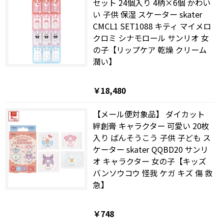
セット 24個入り 4柄×6個 かわい
い 子供 保湿 スケーター skater
CMCL1 SET1088 キティ マイメロ
クロミ シナモロール サンリオ 女
の子【リップケア 乾燥 クリーム
潤い】
￥18,480
【メール便対象品】 ダイカット
絆創膏 キャラクター 可愛い 20枚
入り ばんそうこう 子供 子ども ス
ケーター skater QQBD20 サンリ
オ キャラクター 女の子【キッズ
バンソウコウ 怪我 ケガ キズ 傷 救
急】
￥748