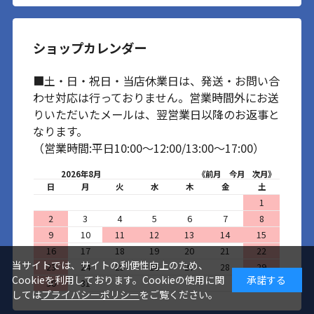
ショップカレンダー
■土・日・祝日・当店休業日は、発送・お問い合
わせ対応は行っておりません。営業時間外にお送
りいただいたメールは、翌営業日以降のお返事と
なります。
（営業時間:平日10:00～12:00/13:00～17:00）
2026年8月
《前月
今月
次月》
日
月
火
水
木
金
土
1
2
3
4
5
6
7
8
9
10
11
12
13
14
15
16
17
18
19
20
21
22
当サイトでは、サイトの利便性向上のため、
23
24
25
26
27
28
29
Cookieを利用しております。Cookieの使用に関
承諾する
30
31
しては
プライバシーポリシー
をご覧ください。