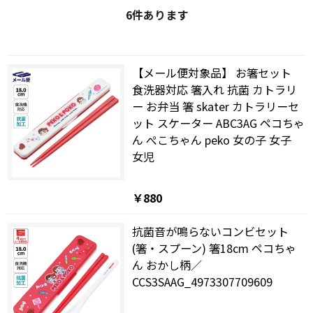
6
件あります
【メール便対象品】 お箸セット
食洗器対応 箸入れ 抗菌 カトラリ
ー お弁当 箸 skater カトラリーセ
ット スケーター ABC3AG ペコちゃ
ん ぺこちゃん peko 女の子 女子
女児
￥880
抗菌音が鳴らないコンビセット
(箸・スプーン) 箸18cm ペコちゃ
ん おかし柄／
CCS3SAAG_4973307709609