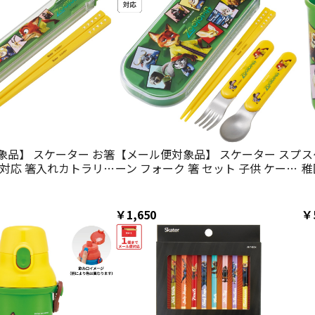
象品】 スケーター お箸
【メール便対象品】 スケーター スプ
ス
機対応 箸入れカトラリー
ーン フォーク 箸 セット 子供 ケース
稚
ter 子供 箸ケース
食洗機対応 スライド式 ランチ はし
コ
ートピア 26年 ニック ジ
skater TACC2 ズートピア 26年 ニッ
ピ
ズニー【カトラリーセッ
ク ジュディ ディズニー
ー
￥1,650
￥
ケース 蓋付き おはし
キ
機対応】