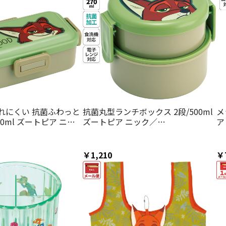
れにくい 抗菌ふわっと
抗菌丸型ランチボックス 2段/500ml
メ
30ml ズートピア ニッ
ズートピア ニック／
ア
4973307693038
ONWR1AG_4973307693052
￥1,210
￥