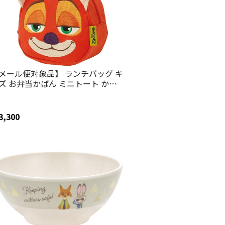
メール便対象品】 ランチバッグ キ
ズ お弁当かばん ミニトート かわ
い おしゃれ skater スケーター
NBD1 ズートピア ニック ディズニ
Disney
3,300