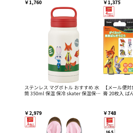
Disney
￥1,760
￥1,375
ステンレス マグボトル おすすめ 水
【メール便対
筒 350ml 保温 保冷 skater 保温保冷
膏 20枚入 
直飲み 軽量 スケーター STSC4 ズー
かっこいい キャ
トピア ワッペン ニック ジュディ デ
ケーター QQB
ィズニー
ク ジュディ 
￥2,979
￥748
【子供 キッズ
いい キャラ 