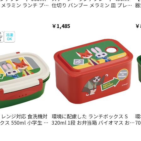
 メラミン ランチ プレ
仕切り バンブー メラミン 皿 プレー
器
子供 skater M36B
ト 食器 食洗機対応 子供 skater
当
ック ジュディ ディズ
M37B ズートピア ニック ジュディ
ー
様 こども 子ども 子ど
フラッシュ ディズニー【お子様 こど
ニ
￥1,485
￥
も 子ども 子ども用 可愛い】
 レンジ対応 食洗機対
環境に配慮した ランチボックス S
環
ス 550ml 小学生 子
320ml 1段 お弁当箱 バイオマス おし
7
ter スケーター XPM4
ゃれ 大人 skater スケーター PL32B
ゃ
ック ディズニー
ズートピア ワッペン ニック ジュデ
ズ