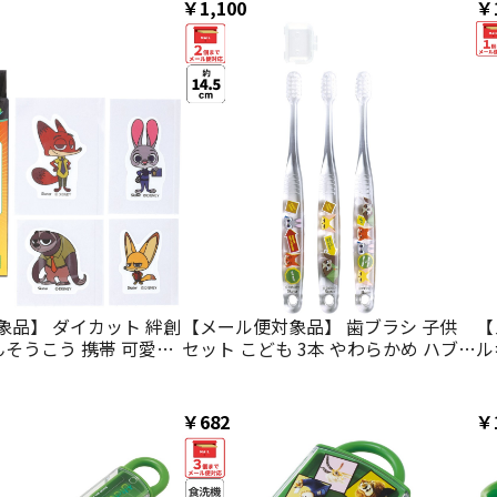
ィ ディズニー
ィ
￥1,100
￥
象品】 ダイカット 絆創
【メール便対象品】 歯ブラシ 子供
【
ばんそうこう 携帯 可愛い
セット こども 3本 やわらかめ ハブラ
ル
ラクター skater ス
シ 園児 磨きやすい 子供用 skater ス
吸
D20 ズートピア ニッ
ケーター TBCR5T ズートピア ワッ
s
フィニック ディズニー
ペン ニック ジュディ ディズニー
ィ
￥682
￥
 子ども おしゃれ かわ
【キャラクター 幼稚園 保育園 可愛
浴
虫刺され】
い デンタルケア 歯】
し