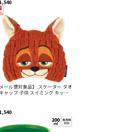
 ディズニー
1,540
メール便対象品】 スケーター タオ
キャップ 子供 スイミング キッズ
水 タオル マイクロファイバー
kater TOC11 ズートピア ニック デ
ズニー Disney【吸水速乾 海 海水
1,540
 プール お風呂上がり かわいい お
ゃれ ギフト】