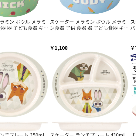
ラミン ボウル メラミ
スケーター メラミン ボウル メラミ
ス
食器 器 子ども食器 キャ
ン食器 子供 食器 器 子ども食器 キャ
バ
 skater MBL6D ズ
ラクター かわいい skater MBL6D ズ
子
ク ディズニー
ートピア ジュディ ディズニー
ニ
イカット サラダ 朝食 シ
Disney【ダイカット サラダ 朝食 シ
ニ
￥1,100
￥
ンフレーク ボウル】
リアル コーンフレーク ボウル】
用
ンチプレート 350ml
スケーター ランチプレート 430ml
【