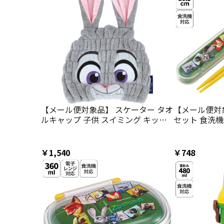
【メール便対象品】 スケーター タオ
【メール便対
ルキャップ 子供 スイミング キッズ
セット 食洗
吸水 タオル マイクロファイバー
お弁当 箸 ska
skater TOC11 ズートピア ジュディ
ABS2AM ズ
ディズニー Disney【吸水速乾 海 海
ュディ ディ
￥1,540
￥748
水浴 プール お風呂上がり かわいい
ト カトラリー
おしゃれ ギフト】
セット 食洗