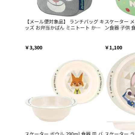
【メール便対象品】 ランチバッグ キ
スケーター メ
ッズ お弁当かばん ミニトート かわ
ン食器 子供 
いい おしゃれ skater スケーター
ラクター かわいい
KNBD1 ズートピア ジュディ ディズ
ートピア ニッ
ニー Disney
Disney【ダ
￥3,300
￥1,100
リアル コー
スケーター ボウル 290ml 食器 皿 バ
スケーター ラ