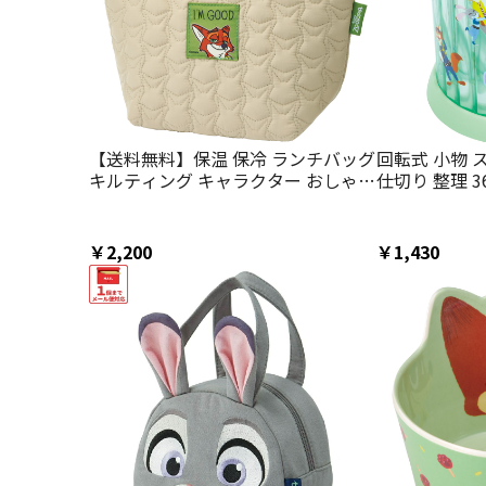
【送料無料】保温 保冷 ランチバッグ
回転式 小物 
キルティング キャラクター おしゃれ
仕切り 整理 3
ランチバック 大人 skater スケータ
ー スケーター s
ー KKLB2 ズートピア ニック ディズ
ア ニック ディ
ニー Disney
いい 文房具入
￥2,200
￥1,430
利】