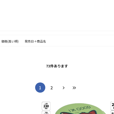
価格(高い順)
発売日＋商品名
73
件あります
1
2