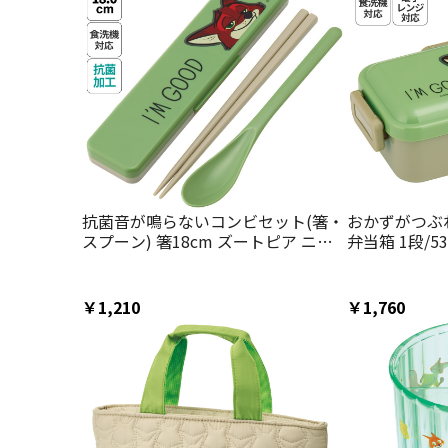
抗菌音が鳴らないコンビセット(箸・
おかずがつぶ
スプーン) 箸18cm ズートピア ニッ
弁当箱 1段/5
ク／CCS3SAAG_4973307693021
ク／PFLB6AG_
￥1,210
￥1,760