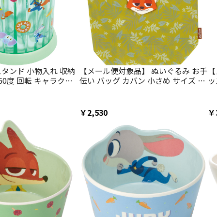
スタンド 小物入れ 収納
【メール便対象品】 ぬいぐるみ お手
【
60度 回転 キャラクタ
伝い バッグ カバン 小さめ サイズ キ
ッ
kater SRS1 ズートピ
ッズ 子供 小ぶり 可愛い スケーター
い
ズニー Disney【かわ
skater KNOT1 ズートピア ニック デ
K
れ カトラリー入れ 便
ィズニー Disney
ー 
￥2,530
￥