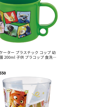
ケーター プラスチック コップ 幼
園 200ml 子供 プラコップ 食洗機
ップ 割れない skater KE5A ズート
ア 26年 ニック ジュディ ディズニ
【キャラクター 子供用食器 子ども
550
ッズ 保育園 小学生 学校】