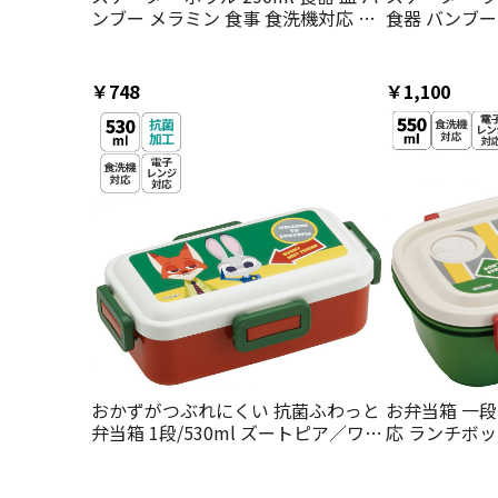
ンブー メラミン 食事 食洗機対応 子
食器 バンブー
供 キッズ skater M34B ズートピア
ート 食洗機対応 
ニック ディズニー【お子様 こども
ズートピア ニ
子ども 子ども用 可愛い】
ニー【皿 お子
￥748
￥1,100
も用 可愛い】
おかずがつぶれにくい 抗菌ふわっと
お弁当箱 一段
弁当箱 1段/530ml ズートピア／ワッ
応 ランチボック
ペン／PFLB6AG_4973307709388
供 弁当箱 ska
ズートピア ニ