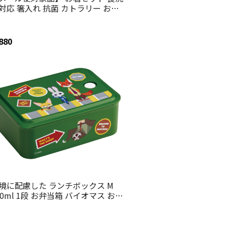
対応 箸入れ 抗菌 カトラリー お弁
 箸 skater カトラリーセット スケ
ター ABC3AG ズートピア ワッペン
ック ジュディ ディズニー
880
境に配慮した ランチボックス M
00ml 1段 お弁当箱 バイオマス おし
れ 大人 skater スケーター PL70B
ートピア ワッペン ニック ジュデ