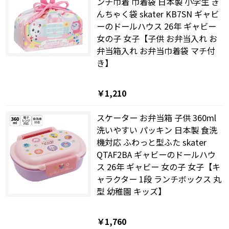
ンチ巾着 巾着袋 日本製 小学生 き
んちゃく袋 skater KB7SN ギャビ
ーのドールハウス 26年 ギャビー
女の子 女子【子供 お弁当入れ お
弁当箱入れ お弁当巾着袋 マチ付
き】
￥1,210
スケーター お弁当箱 子供 360ml
洗いやすい パッキン 日本製 食洗
機対応 ふわっと型ふた skater
QTAF2BA ギャビーのドールハウ
ス 26年 ギャビー 女の子 女子【キ
ャラクター 1段 ランチボックス 丸
型 幼稚園 キッズ】
￥1,760