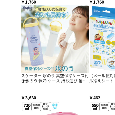
￥1,760
￥1,760
スケーター 氷のう 真空保冷ケース付
【メール便対
き氷のう 保冷 ケース 持ち運び 暑さ
ル冷えシート 
対策 クールダウン skater STIB2 ク
感ジェル 冷
レヨンしんちゃん クレしん 男の子
シート skat
女の子【保冷 ステンレス 氷嚢 通勤
ゃん クレしん
￥3,630
￥462
通学 アウトドア ひょうのう】
頭痛 ひんやり
冷まし】