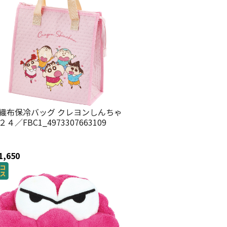
織布保冷バッグ クレヨンしんちゃ
２４／FBC1_4973307663109
1,650