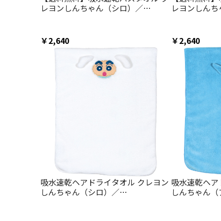
レヨンしんちゃん（シロ）／
レヨンしんち
TODR1_4973307675492／スケータ
面）／TODR1_
ー
ケーター
￥2,640
￥2,640
吸水速乾ヘアドライタオル クレヨン
吸水速乾ヘア
しんちゃん（シロ）／
しんちゃん（
TOH1_4973307675539／スケータ
TOH1_4973
ー
ー