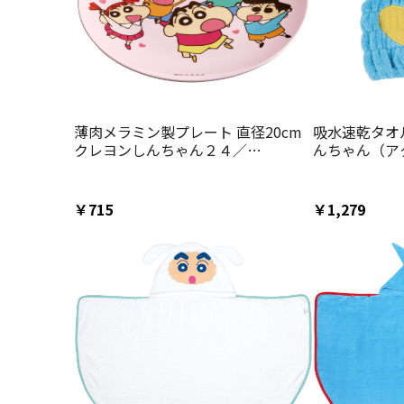
薄肉メラミン製プレート 直径20cm
吸水速乾タオ
クレヨンしんちゃん２４／
んちゃん（ア
MPL20P_4973307663123／スケー
TOC11_497
ター
ー
￥715
￥1,279