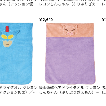
ゃん（アクション仮
レヨンしんちゃん（ぶりぶりざえも
レ
4973307675508／ス
ん）／TODR1_4973307675515／ス
T
ケーター
ー
￥2,640
￥
ドライタオル クレヨン
吸水速乾ヘアドライタオル クレヨン
吸
アクション仮面）／
しんちゃん（ぶりぶりざえもん）／
し
307675546／スケータ
TOH1_4973307675553／スケータ
T
ー
ー