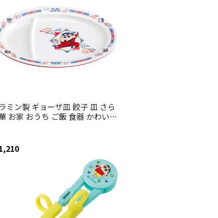
ラミン製 ギョーザ皿 餃子 皿 さら
華 お家 おうち ご飯 食器 かわいい
ケーター skater MCH3 クレヨンし
ちゃん クレしん 男の子 女の子
チャイナ グッズ メラミン 食洗機
1,210
】