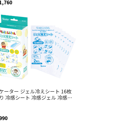
1,760
ケーター ジェル冷えシート 16枚
り 冷感シート 冷感ジェル 冷感ジ
ルシート ひんやりシート skater
GS16 クレヨンしんちゃん クレし
 男の子 女の子【発熱 頭痛 ひんや
990
ジェル アイシング 熱冷まし】