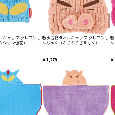
ルキャップ クレヨンし
吸水速乾タオルキャップ クレヨンし
吸
クション仮面）／
んちゃん（ぶりぶりざえもん）／
ん
3307675423／スケータ
TOC11_4973307675430／スケータ
T
ー
ー
￥1,279
￥