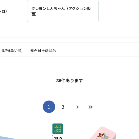
クレヨンしんちゃん（アクション仮
シロ）
面）
価格(高い順)
発売日＋商品名
86
件あります
1
2