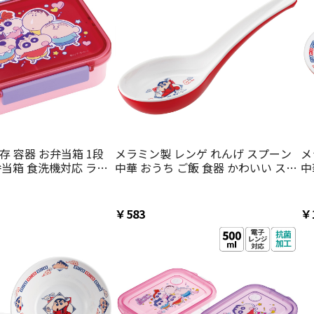
存 容器 お弁当箱 1段
メラミン製 レンゲ れんげ スプーン
メ
 弁当箱 食洗機対応 ラン
中華 おうち ご飯 食器 かわいい スケ
中
ter PM4CA クレヨン
ーター skater LMCH1 クレヨンしん
ス
5年 クレしん 男の子 女
ちゃん クレしん 男の子 女の子【カ
ん
トラリー チャイナ グッズ メラミン
【
￥583
￥
食洗機可】
可