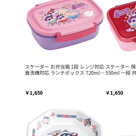
スケーター お弁当箱 1段 レンジ対応
スケーター 保
食洗機対応 ランチボックス 720ml
550ml 一段
学生 子供 弁当箱 skater XPM5 クレ
チボックス ska
ヨンしんちゃん 25年 クレしん 男の
しんちゃん 2
子 女の子
の子
￥1,650
￥1,650