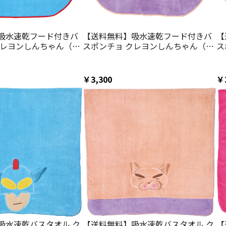
吸水速乾フード付きバ
【送料無料】吸水速乾フード付きバ
【
クレヨンしんちゃん（ア
スポンチョ クレヨンしんちゃん（ぶ
ス
）／
りぶりざえもん）／
ニ
307675461／スケーター
BPO1_4973307675478／スケーター
／
￥3,300
￥
吸水速乾バスタオル ク
【送料無料】吸水速乾バスタオル ク
【