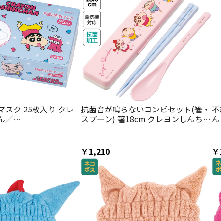
スク 25枚入り クレ
抗菌音が鳴らないコンビセット(箸・
不
ん／
スプーン) 箸18cm クレヨンしんちゃ
ん
3307649004
ん２４／
CCS3SAAG_4973307663062
￥1,210
￥