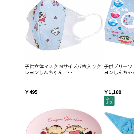
子供立体マスク Mサイズ/7枚入りク
子供プリーツマ
レヨンしんちゃん／
ヨンしんちゃ
MSKS3N_4973307629075
MSKP25_497
￥495
￥1,100