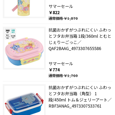
サマーセール
￥822
通常価格
￥1,870
抗菌おかずがつぶれにくい ふわっ
とフタお弁当箱 1段/360ml とむと
じぇりーごっこ／
QAF2BAAG_4973307655586
サマーセール
￥774
通常価格
￥1,760
抗菌おかずがつぶれにくい ふわっ
とフタお弁当箱（角型） 1
段/450ml トム＆ジェリーアート／
RBF3ANAG_4973307533761