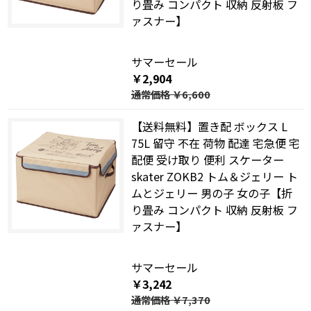
り畳み コンパクト 収納 反射板 フ
ァスナー】
サマーセール
￥2,904
通常価格
￥6,600
【送料無料】置き配 ボックス L
75L 留守 不在 荷物 配達 宅急便 宅
配便 受け取り 便利 スケーター
skater ZOKB2 トム＆ジェリー ト
ムとジェリー 男の子 女の子【折
り畳み コンパクト 収納 反射板 フ
ァスナー】
サマーセール
￥3,242
通常価格
￥7,370