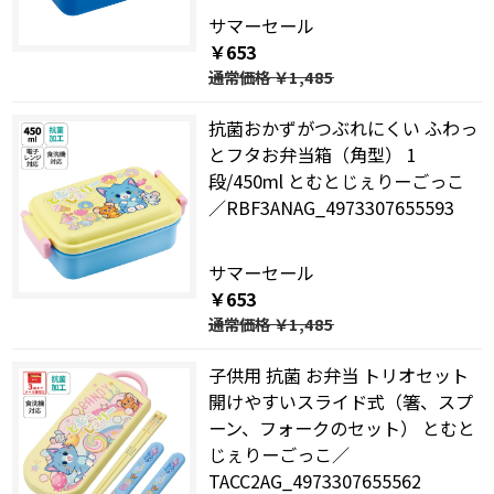
サマーセール
￥653
通常価格
￥1,485
抗菌おかずがつぶれにくい ふわっ
とフタお弁当箱（角型） 1
段/450ml とむとじぇりーごっこ
／RBF3ANAG_4973307655593
サマーセール
￥653
通常価格
￥1,485
子供用 抗菌 お弁当 トリオセット
開けやすいスライド式（箸、スプ
ーン、フォークのセット） とむと
じぇりーごっこ／
TACC2AG_4973307655562