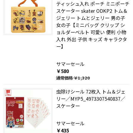
ティッシュ入れ ポーチ ミニポーチ
スケーター skater ODKP2 トム＆
ジェリー トムとジェリー 男の子
女の子【ミニバッグ クリップ シ
ョルダーベルト 可愛い 便利 小物
入れ 外出 子供 キッズ キャラクタ
ー】
サマーセール
￥580
通常価格
￥1,320
虫除けシール 72枚入 トム＆ジェ
リー／MYP5_4973307540837／
スケーター
サマーセール
￥435