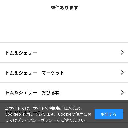
56
件あります
トム＆ジェリー
トム＆ジェリー マーケット
トム＆ジェリー おひるね
当サイトでは、サイトの利便性向上のため、
とむとじぇりーごっこ
Cookieを利用しております。Cookieの使用に関
承諾する
しては
プライバシーポリシー
をご覧ください。