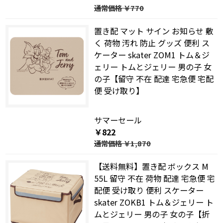
通常価格
￥770
置き配 マット サイン お知らせ 敷
く 荷物 汚れ 防止 グッズ 便利 ス
ケーター skater ZOM1 トム＆ジ
ェリー トムとジェリー 男の子 女
の子【留守 不在 配達 宅急便 宅配
便 受け取り】
サマーセール
￥822
通常価格
￥1,870
【送料無料】置き配 ボックス M
55L 留守 不在 荷物 配達 宅急便 宅
配便 受け取り 便利 スケーター
skater ZOKB1 トム＆ジェリー ト
ムとジェリー 男の子 女の子【折