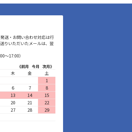
、発送・お問い合わせ対応は行
お送りいただいたメールは、翌
00～17:00）
《前月
今月
次月》
木
金
土
1
6
7
8
13
14
15
20
21
22
27
28
29