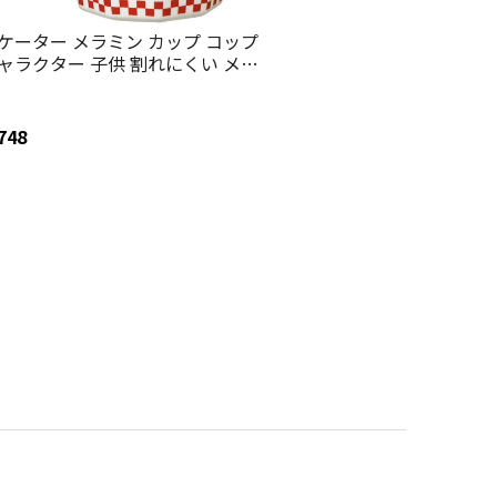
ケーター メラミン カップ コップ
ャラクター 子供 割れにくい メラ
ンコップ skater MTB2 スポンジ・
ブ グッズ キャラクター
pongeBob【食洗機対応 取っ手な
748
 タンブラー メラミンタンブラー】