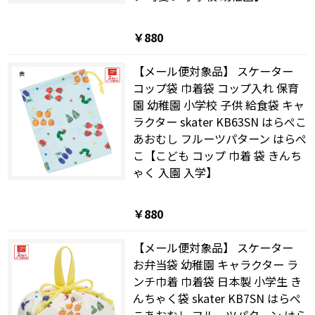
￥880
【メール便対象品】 スケーター
コップ袋 巾着袋 コップ入れ 保育
園 幼稚園 小学校 子供 給食袋 キャ
ラクター skater KB63SN はらぺこ
あおむし フルーツパターン はらぺ
こ【こども コップ 巾着 袋 きんち
ゃく 入園 入学】
￥880
【メール便対象品】 スケーター
お弁当袋 幼稚園 キャラクター ラ
ンチ巾着 巾着袋 日本製 小学生 き
んちゃく袋 skater KB7SN はらぺ