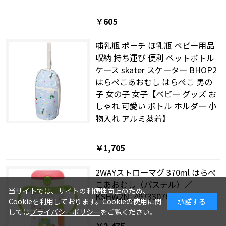
￥605
哺乳瓶 ポーチ ほ乳瓶 ベビー用品
収納 持ち運び 便利 ペットボトル
ケース skater スケーター BHOP2
はらぺこあおむし はらぺこ 男の
子 女の子 女子【ベビー グッズ お
しゃれ 可愛い ボトル ホルダー 小
物入れ アルミ蒸着】
￥1,705
2WAYストローマグ 370ml はらぺ
こあおむし（パステル）／
当サイトでは、サイトの利便性向上のため、
KSHW2N_4973307637124
Cookieを利用しております。Cookieの使用に関
承諾する
しては
プライバシーポリシー
をご覧ください。
￥2,475