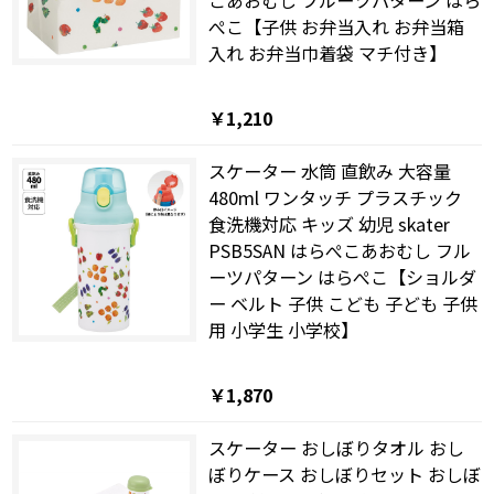
こあおむし フルーツパターン はら
ぺこ【子供 お弁当入れ お弁当箱
入れ お弁当巾着袋 マチ付き】
￥1,210
スケーター 水筒 直飲み 大容量
480ml ワンタッチ プラスチック
食洗機対応 キッズ 幼児 skater
PSB5SAN はらぺこあおむし フル
ーツパターン はらぺこ【ショルダ
ー ベルト 子供 こども 子ども 子供
用 小学生 小学校】
￥1,870
スケーター おしぼりタオル おし
ぼりケース おしぼりセット おしぼ