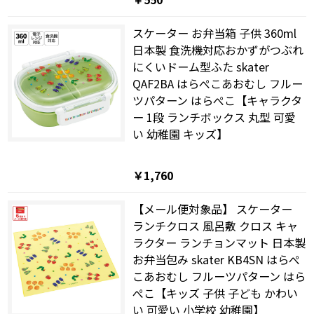
スケーター お弁当箱 子供 360ml
日本製 食洗機対応おかずがつぶれ
にくいドーム型ふた skater
QAF2BA はらぺこあおむし フルー
ツパターン はらぺこ【キャラクタ
ー 1段 ランチボックス 丸型 可愛
い 幼稚園 キッズ】
￥1,760
【メール便対象品】 スケーター
ランチクロス 風呂敷 クロス キャ
ラクター ランチョンマット 日本製
お弁当包み skater KB4SN はらぺ
こあおむし フルーツパターン はら
ぺこ【キッズ 子供 子ども かわい
い 可愛い 小学校 幼稚園】