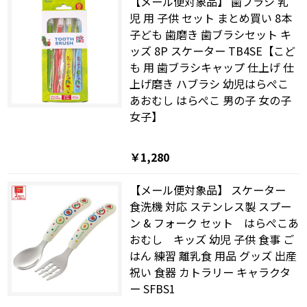
【メール便対象品】 歯ブラシ 乳
児 用 子供 セット まとめ買い 8本
子ども 歯磨き 歯ブラシセット キ
ッズ 8P スケーター TB4SE【こど
も 用 歯ブラシキャップ 仕上げ 仕
上げ磨き ハブラシ 幼児はらぺこ
あおむし はらぺこ 男の子 女の子
女子】
￥1,280
【メール便対象品】 スケーター
食洗機 対応 ステンレス製 スプー
ン & フォーク セット はらぺこあ
おむし キッズ 幼児 子供 食事 ご
はん 練習 離乳食 用品 グッズ 出産
祝い 食器 カトラリー キャラクタ
ー SFBS1