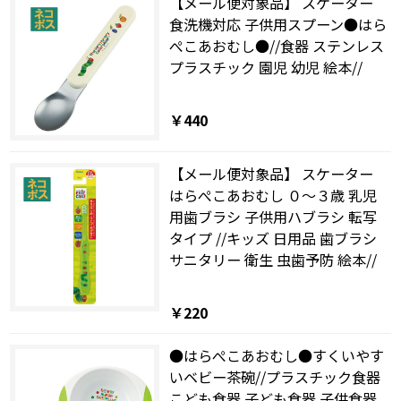
【メール便対象品】 スケーター
食洗機対応 子供用スプーン●はら
ぺこあおむし●//食器 ステンレス
プラスチック 園児 幼児 絵本//
￥440
【メール便対象品】 スケーター
はらぺこあおむし ０～３歳 乳児
用歯ブラシ 子供用ハブラシ 転写
タイプ //キッズ 日用品 歯ブラシ
サニタリー 衛生 虫歯予防 絵本//
￥220
●はらぺこあおむし●すくいやす
いベビー茶碗//プラスチック食器
こども食器 子ども食器 子供食器