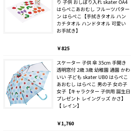
り 子供 おしぼり入れ skater OA4
はらぺこあおむし フルーツパター
ン はらぺこ【手拭きタオル ハン
カチタオル ハンドタオル 可愛い
お手拭き】
￥825
スケーター 子供 傘 35cm 手開き
透明窓付 2歳 3歳 幼稚園 通園 かわ
いい 子ども skater UB0 はらぺこ
あおむし はらぺこ 男の子 女の子
女子【キャラクター 子供用 誕生日
プレゼント レイングッズ かさ】
【 レイン】
￥1,760