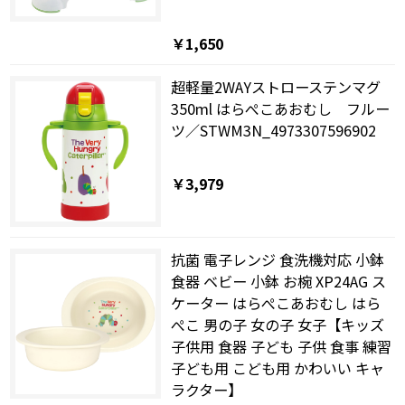
￥1,650
超軽量2WAYストローステンマグ
350ml はらぺこあおむし フルー
ツ／STWM3N_4973307596902
￥3,979
抗菌 電子レンジ 食洗機対応 小鉢
食器 ベビー 小鉢 お椀 XP24AG ス
ケーター はらぺこあおむし はら
ぺこ 男の子 女の子 女子【キッズ
子供用 食器 子ども 子供 食事 練習
子ども用 こども用 かわいい キャ
ラクター】