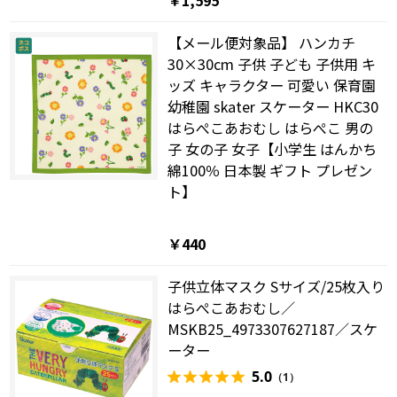
￥1,595
【メール便対象品】 ハンカチ
30×30cm 子供 子ども 子供用 キ
ッズ キャラクター 可愛い 保育園
幼稚園 skater スケーター HKC30
はらぺこあおむし はらぺこ 男の
子 女の子 女子【小学生 はんかち
綿100％ 日本製 ギフト プレゼン
ト】
￥440
子供立体マスク Sサイズ/25枚入り
はらぺこあおむし／
MSKB25_4973307627187／スケ
ーター
5.0
（1）