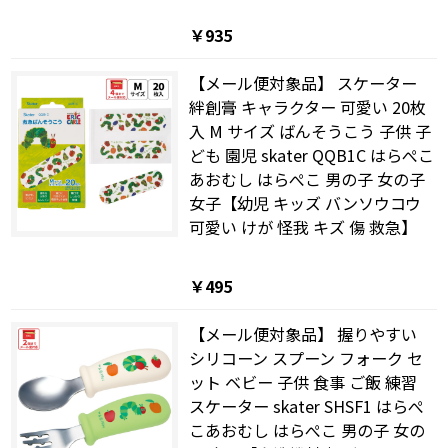
￥935
【メール便対象品】 スケーター
絆創膏 キャラクター 可愛い 20枚
入 M サイズ ばんそうこう 子供 子
ども 園児 skater QQB1C はらぺこ
あおむし はらぺこ 男の子 女の子
女子【幼児 キッズ バンソウコウ
可愛い けが 怪我 キズ 傷 救急】
￥495
【メール便対象品】 握りやすい
シリコーン スプーン フォーク セ
ット ベビー 子供 食事 ご飯 練習
スケーター skater SHSF1 はらぺ
こあおむし はらぺこ 男の子 女の