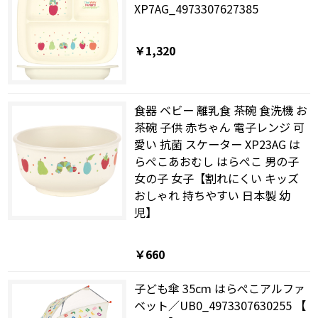
XP7AG_4973307627385
￥1,320
食器 ベビー 離乳食 茶碗 食洗機 お
茶碗 子供 赤ちゃん 電子レンジ 可
愛い 抗菌 スケーター XP23AG は
らぺこあおむし はらぺこ 男の子
女の子 女子【割れにくい キッズ
おしゃれ 持ちやすい 日本製 幼
児】
￥660
子ども傘 35cm はらぺこアルファ
ベット／UB0_4973307630255 【