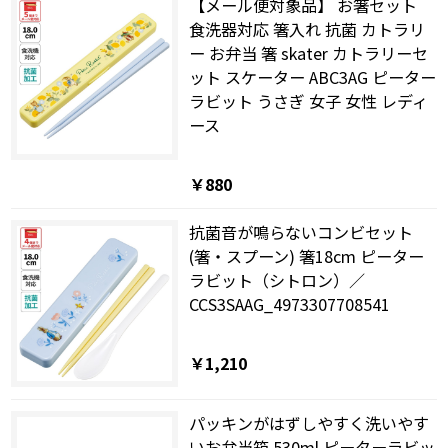
【メール便対象品】 お箸セット
食洗器対応 箸入れ 抗菌 カトラリ
ー お弁当 箸 skater カトラリーセ
ット スケーター ABC3AG ピーター
ラビット うさぎ 女子 女性 レディ
ース
￥880
抗菌音が鳴らないコンビセット
(箸・スプーン) 箸18cm ピーター
ラビット（シトロン）／
CCS3SAAG_4973307708541
￥1,210
パッキンがはずしやすく洗いやす
いお弁当箱 530ml ピーターラビッ