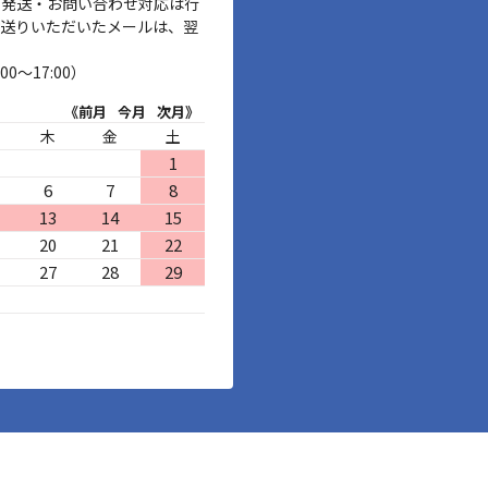
、発送・お問い合わせ対応は行
お送りいただいたメールは、翌
00～17:00）
《前月
今月
次月》
木
金
土
1
6
7
8
13
14
15
20
21
22
27
28
29