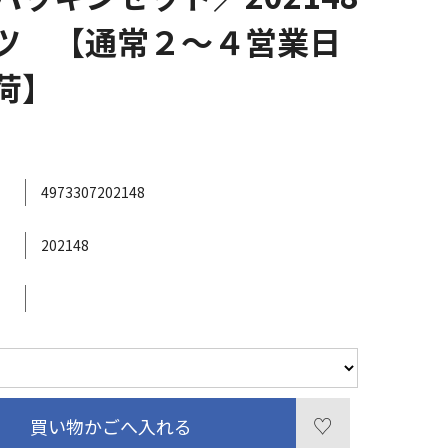
ツ 【通常２～４営業日
荷】
4973307202148
202148
買い物かごへ入れる