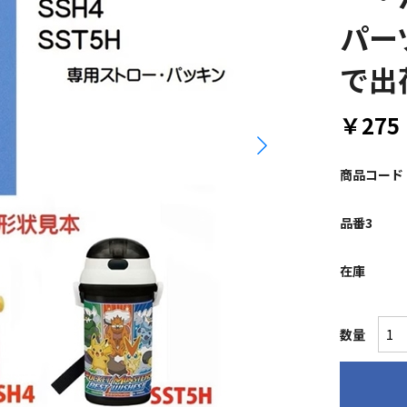
パー
で出
￥275
商品コード
品番3
在庫
数量