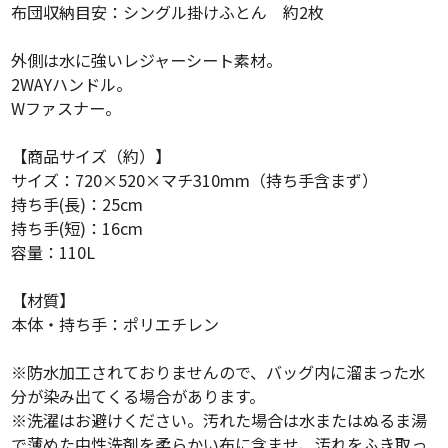
布団収納目安：シングル掛けふとん 約2枚
外側は水に強いレジャーシート素材。
2WAYハンドル。
Wファスナー。
【商品サイズ（約）】
サイズ：720×520×マチ310mm（持ち手含まず）
持ち手(長)：25cm
持ち手(短)：16cm
容量：110L
【材質】
本体・持ち手：ポリエチレン
※防水加工されておりませんので、バッグ内に溜まった水
分が染み出てくる場合があります。
※洗濯はお避けください。汚れた場合は水またはぬるま湯
で薄めた中性洗剤を柔らかい布に含ませ、汚れをふき取っ