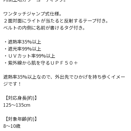
ワンタッチジャンプ式仕様。
２面対面にライトが当たると反射するテープ付き。
ベルトの内側に名前が書けるタグ付き。
・遮熱率35%以上
・遮光率99%以上
・ＵＶカット率99%以上
・紫外線から肌を守るＵＰＦ５０＋
遮熱率35%以上なので、外出先でひかげを持ち歩くイメー
ジです！
【対応身長(約)】
125～135cm
【対象年齢(約)】
8～10歳