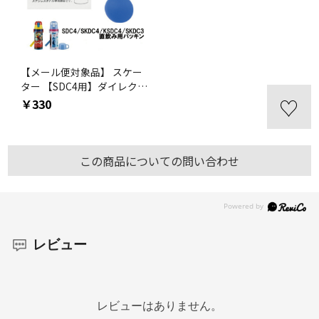
【メール便対象品】 スケー
ター 【SDC4用】ダイレクト
用パッキンセット【ステン
￥330
レス 水筒/部品/パーツ】
SDC4 SKDC4 KSDC4
SKDC3 【通常２～４営業
日で出荷】
この商品についての問い合わせ
レビュー
レビューはありません。