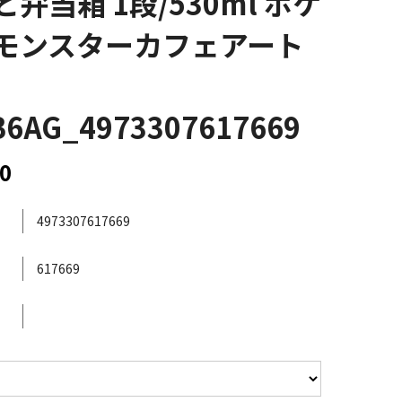
弁当箱 1段/530ml ポケ
モンスターカフェアート
B6AG_4973307617669
0
4973307617669
617669