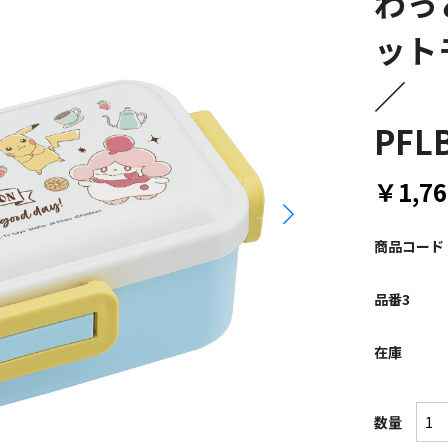
わっと
ット
／
PFL
￥1,76
商品コード
品番3
在庫
数量