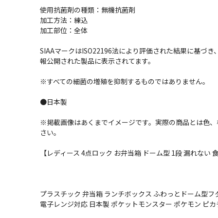
使用抗菌剤の種類：無機抗菌剤
加工方法：練込
加工部位：全体
SIAAマークはISO22196法により評価された結果に基
報公開された製品に表示されてます。
※すべての細菌の増殖を抑制するものではありません。
●日本製
※掲載画像はあくまでイメージです。実際の商品とは色、
さい。
【レディース 4点ロック お弁当箱 ドーム型 1段 漏れない 食洗機OK
プラスチック 弁当箱 ランチボックス ふわっとドーム型フタ
電子レンジ対応 日本製 ポケットモンスター ポケモン ピカ