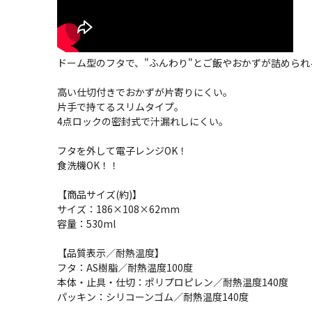
ドーム型のフタで、"ふんわり"とご飯やおかずが詰められ
高い仕切付きでおかずが片寄りにくい。
片手で持てるスリムタイプ。
4点ロックの密封式で汁漏れしにくい。
フタを外して電子レンジOK！
食洗機OK！！
【商品サイズ(約)】
サイズ：186×108×62mm
容量：530ml
【品質表示／耐熱温度】
フタ：AS樹脂／耐熱温度100度
本体・止具・仕切：ポリプロピレン／耐熱温度140度
パッキン：シリコーンゴム／耐熱温度140度