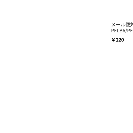
メール便
PFLB6/P
専用 ランチボッ
￥220
パッキン55