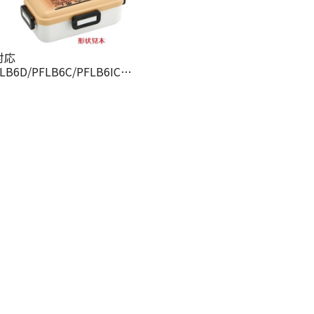
対応
FLB6D/PFLB6C/PFLB6IC/PFLB6W/PFLB6WB/PFLB6AG/PFLB6
クス 専用 弁当箱用
6326 パーツ