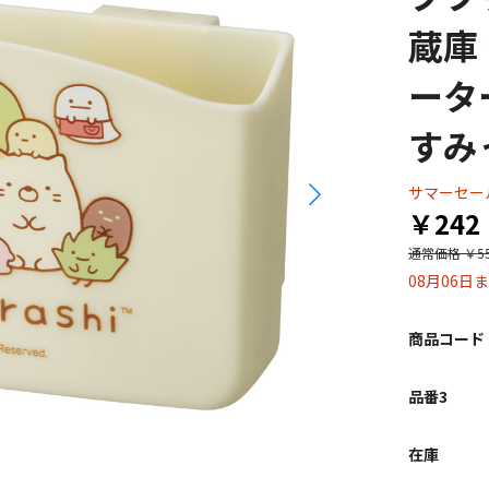
蔵庫
ータ
すみ
サマーセー
￥242
通常価格
￥5
08月06日
商品コード
品番3
在庫