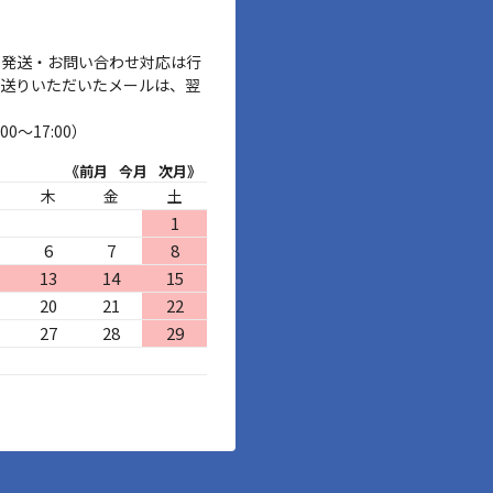
、発送・お問い合わせ対応は行
お送りいただいたメールは、翌
00～17:00）
《前月
今月
次月》
木
金
土
1
6
7
8
13
14
15
20
21
22
27
28
29