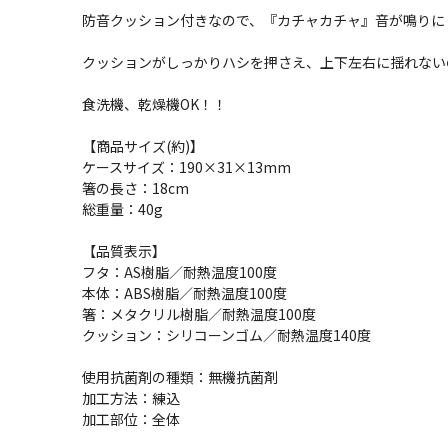
防音クッション付きなので、『カチャカチャ』音が鳴りに
クッションがしっかりハシを押さえ、上下左右に揺れない
食洗機、乾燥機OK！！
【商品サイズ(約)】
ケースサイズ：190×31×13mm
箸の長さ：18cm
総重量：40g
【品質表示】
フタ：AS樹脂／耐熱温度100度
本体：ABS樹脂／耐熱温度100度
箸：メタクリル樹脂／耐熱温度100度
クッション：シリコーンゴム／耐熱温度140度
使用抗菌剤の種類：無機抗菌剤
加工方法：練込
加工部位：全体