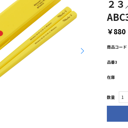
２３
ABC
￥880
商品コード
品番3
在庫
数量