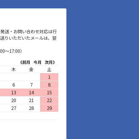
、発送・お問い合わせ対応は行
お送りいただいたメールは、翌
00～17:00）
《前月
今月
次月》
木
金
土
1
6
7
8
13
14
15
20
21
22
27
28
29