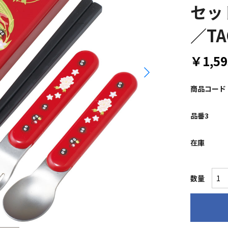
セッ
／TA
￥1,59
商品コード
品番3
在庫
数量