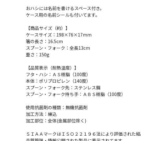
おハシには名前を書けるスペース付き。
ケース用の名前シールも付いてます。
【商品サイズ（約）】
ケースサイズ：198×76×17mm
箸の長さ：16.5cm
スプーン・フォーク：全長13cm
重さ：150g
【品質表示（耐熱温度）】
フタ・ハシ：ＡＳ樹脂（100度）
本体：ポリプロピレン（140度）
スプーン・フォーク先：ステンレス鋼
スプーン・フォーク持ち手：ＡＢＳ樹脂（100度）
使用抗菌剤の種類：無機抗菌剤
加工方法：練込
加工部位：全体(金属部位除く)
ＳＩＡＡマークはＩＳＯ２２１９６法により評価された結
品質管理・情報公開された製品に表示されてます。