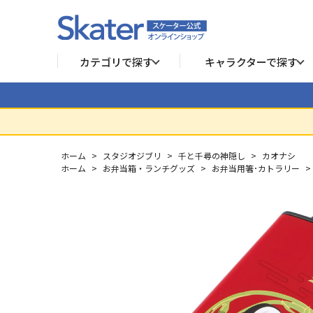
カテゴリで探す
キャラクターで探す
ホーム
>
スタジオジブリ
>
千と千尋の神隠し
>
カオナシ
ホーム
>
お弁当箱・ランチグッズ
>
お弁当用箸･カトラリー
>