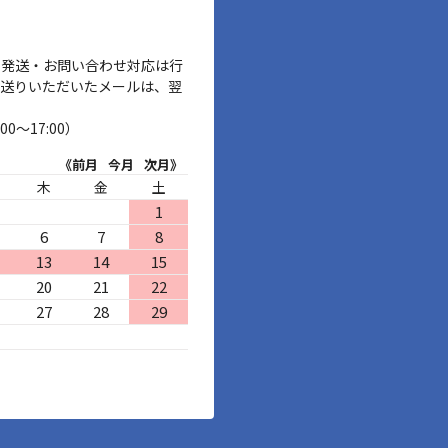
、発送・お問い合わせ対応は行
お送りいただいたメールは、翌
00～17:00）
《前月
今月
次月》
木
金
土
1
6
7
8
13
14
15
20
21
22
27
28
29