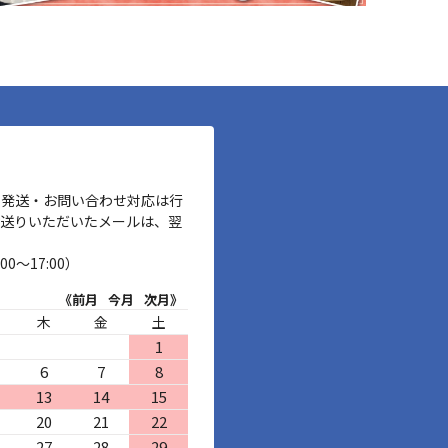
、発送・お問い合わせ対応は行
お送りいただいたメールは、翌
00～17:00）
《前月
今月
次月》
木
金
土
1
6
7
8
13
14
15
20
21
22
27
28
29