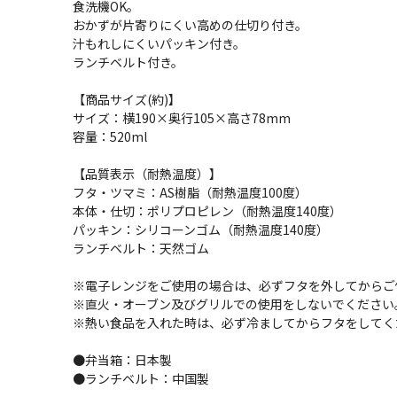
食洗機OK。
おかずが片寄りにくい高めの仕切り付き。
汁もれしにくいパッキン付き。
ランチベルト付き。
【商品サイズ(約)】
サイズ：横190×奥行105×高さ78mm
容量：520ml
【品質表示（耐熱温度）】
フタ・ツマミ：AS樹脂（耐熱温度100度）
本体・仕切：ポリプロピレン（耐熱温度140度）
パッキン：シリコーンゴム（耐熱温度140度）
ランチベルト：天然ゴム
※電子レンジをご使用の場合は、必ずフタを外してからご
※直火・オーブン及びグリルでの使用をしないでください
※熱い食品を入れた時は、必ず冷ましてからフタをしてく
●弁当箱：日本製
●ランチベルト：中国製