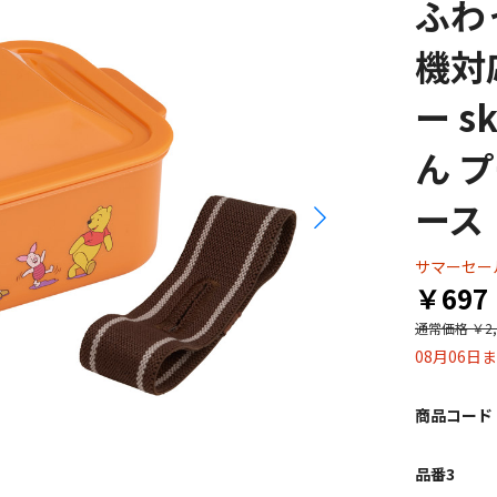
ふわ
機対
ー s
ん プ
ース
サマーセー
￥697
通常価格
￥2,
08月06日
商品コード
品番3