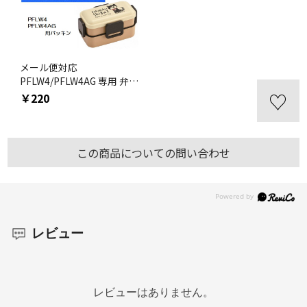
メール便対応
PFLW4/PFLW4AG 専用 弁当
箱用 パッキン P-PFLW4AG-
￥220
FP／556340 パーツ 【通
常２～４営業日で出荷】
この商品についての問い合わせ
レビュー
レビューはありません。