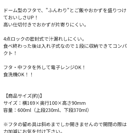
ドーム型のフタで、"ふんわり"とご飯やおかずを盛りつけ
ておいしさUP！
高い仕切付きでおかずが片寄りにくい。
4点ロックの密封式で汁漏れしにくい。
食べ終わった後は入れ子式なので１段に収納できてコンパ
クト！
フタ・中フタを外して電子レンジOK！
食洗機OK！！
【商品サイズ(約)】
サイズ：横169×奥行100×高さ90mm
容量：600ml（上段230ml、下段370ml）
※フタの留め具は斜めまでしか開きませんので開閉の際は
力加減にお気を付け下さい。