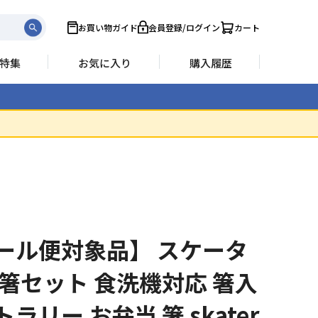
お買い物ガイド
会員登録/ログイン
カート
特集
お気に入り
購入履歴
ール便対象品】 スケータ
お箸セット 食洗機対応 箸入
ラリー お弁当 箸 skater