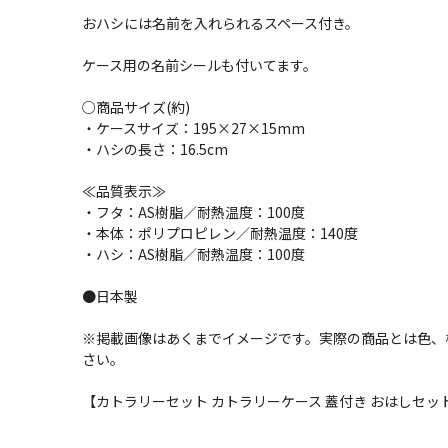
おハシには名前を入れられるスペース付き。
ケース用の名前シールも付いてます。
○商品サイズ(約)
・ケースサイズ：195×27×15mm
・ハシの長さ：16.5cm
≪品質表示≫
・フタ：AS樹脂／耐熱温度：100度
・本体：ポリプロピレン／耐熱温度：140度
・ハシ：AS樹脂／耐熱温度：100度
●日本製
※掲載画像はあくまでイメージです。実際の商品とは色、
さい。
【カトラリーセット カトラリーケース 蓋付き おはしセット 7293