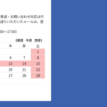
、発送・お問い合わせ対応は行
お送りいただいたメールは、翌
00～17:00）
《前月
今月
次月》
木
金
土
1
6
7
8
13
14
15
20
21
22
27
28
29