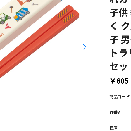
子供 
く ク
子 
トラ
セッ
￥605
商品コード
品番3
在庫