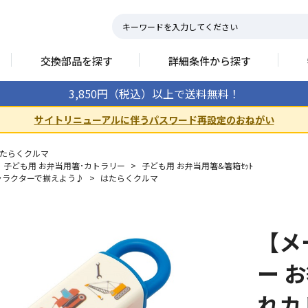
交換部品を探す
詳細条件から探す
3,850円（税込）以上で送料無料！
サイトリニューアルに伴うパスワード再設定のおねがい
たらくクルマ
子ども用 お弁当用箸･カトラリー
>
子ども用 お弁当用箸&箸箱ｾｯﾄ
ャラクターで揃えよう♪
>
はたらくクルマ
【メ
ー 
れカト