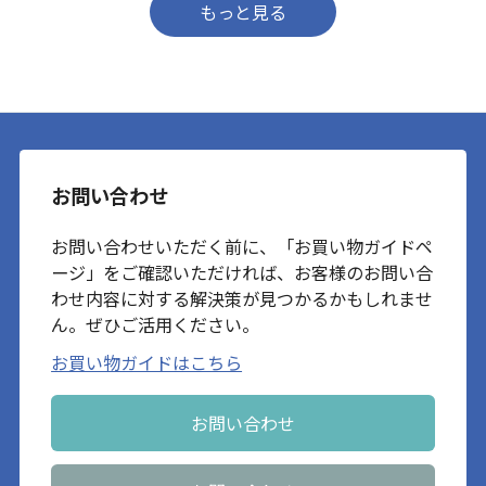
#スケーター弁当箱 #お
温弁当箱
イズ！⁣ こにぎりの洋服
#丼弁当
トを見てみてね🔍
弁当グッズ
部分は茹で柴キャベツ
lunchgoods.skater #ス
💜と、⁣ その茹で汁で染
ケーター #Skater #スケ
めた卵白🥚💙使いまし
ーターのある暮らし #ス
た👍⁣ ⁣ もう一つはほうれ
チームごはんメーカー #
ん草🥬のペースト混ぜ
レンチンレシピ
た⁣ 卵焼き🍳⁣ アンテナ
📡部分は差し込んで🤏
固定してます⁣ おもちゃ
お問い合わせ
のような卵焼きですね
🤭⁣ ⁣ 偶然ですが…牛カツ
が天の川🌌に見えてき
お問い合わせいただく前に、「お買い物ガイドペ
ます🤣
ージ」をご確認いただければ、お客様のお問い合
✨⊂(✨Д✨)⊃✨ ﾐﾗｸﾙ
わせ内容に対する解決策が見つかるかもしれませ
笑⁣ ・⁣ ・⁣ 副菜は作り置き
ん。ぜひご活用ください。
アルモンデ⁣
(ryuchichi2000) りゅう
お買い物ガイドはこちら
ちちさんの⁣ (#アルモン
デ協会)⁣ ・⁣ ・⁣ ・⁣ ・⁣ ・⁣ 朝
からスッキリしないお
お問い合わせ
天気☁️ですが…⁣ 気分は
カラッと明るくいきた
いですね😊⁣ ⁣ 今日も前向