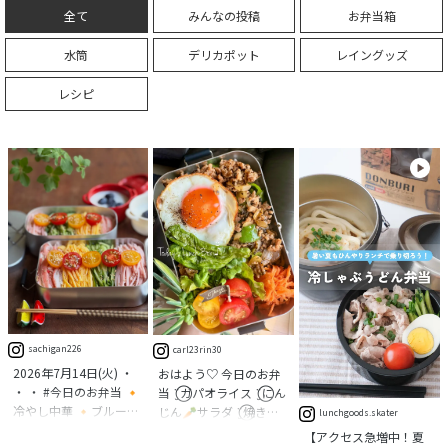
全て
みんなの投稿
お弁当箱
水筒
デリカポット
レイングッズ
レシピ
sachigan226
carl23rin30
2026年7月14日(火) ・
おはよう♡ 今日のお弁
・ ・ #今日のお弁当 🔸
当 ¨̮⃝ガパオライス ¨̮⃝にん
冷やし中華 🔸ブルーベ
じん🥕サラダ ¨̮⃝焼きし
lunchgoods.skater
リーミルクプリン🫐 ・
しとう ¨̮⃝カイワレとミニ
【アクセス急増中！夏