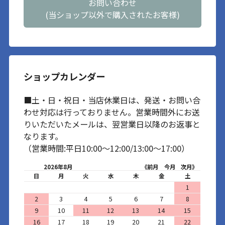
きにストライク٩( ･ω･
お問い合わせ
)و⁣ ⁣ 最後までご覧いただ
(当ショップ以外で購入されたお客様)
きありがとうございま
す⁣ (⋆ᴗ͈ˬᴗ͈)”⁣ ・⁣ ・⁣ ・⁣ ・⁣ ・⁣
#七夕#七夕弁当#リトル
グリーンメン弁当⁣ #トイ
ストーリー弁当⁣ ⁣
ショップカレンダー
■土・日・祝日・当店休業日は、発送・お問い合
わせ対応は行っておりません。営業時間外にお送
りいただいたメールは、翌営業日以降のお返事と
なります。
（営業時間:平日10:00～12:00/13:00～17:00）
2026年8月
《前月
今月
次月》
日
月
火
水
木
金
土
1
2
3
4
5
6
7
8
9
10
11
12
13
14
15
16
17
18
19
20
21
22