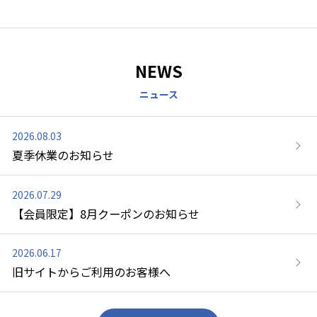
なリトルグリーンメン
･･･････ ⋈ 気になった
ハムはしっとりジュー
SMT2SL POSコード：
ド:637070 ⋈
たちの心の声が⁣ 聞こえ
方は、プロフィールの
シー🤤💓 しかもごはん
194689 ⋈
･････････････････････
てきそうですよ😉⁣ ⁣ お弁
リンクから オンライン
も炊けちゃう🍚✨ ☑︎
･････････････････････
･･･････ ⋈ 気になった
当箱の中はこんな感じ
ショップへ✨
朝、ごはん炊き忘れた
･･･････ ⋈ 気になった
方は、プロフィールの
です🫰⁣ ・⁣ ・⁣ 🌟リトル
→@lunchgoods.skater
とき ☑︎お弁当用に少し
NEWS
方は、プロフィールの
リンクから オンライン
グリーンメンこにぎり⁣
『丼ランチジャー』を
だけ ☑︎自分用の玄米
リンクから オンライン
ショップへ✨
🌟海苔おかかご飯(底上
検索窓に入れるとすぐ
☑︎炊き込みご飯 地味に
ショップへ✨
→@lunchgoods.skater
げ)⁣ 🌟牛こまカツ⁣ 🌟卵
に見つかります🔍✨ ⋈
面倒だった自分用の玄
→@lunchgoods.skater
検索窓にPOSコードを
焼きdeリトルグリーン
･････････････････････
米も においうつりが心
検索窓に「小分け保存
入れるとすぐに見つか
メン⁣ 🌟三色団子deリト
･･･････ ⋈ ⁣
配な炊き込みご飯 これ
容器」を入れるとすぐ
ります🔍✨ ⋈
2026.08.03
ルグリーンメン⁣ 🌟惑星
@lunchgoods.skater で
があればいつでも炊け
に見つかります🔍✨ ⋈
･････････････････････
付きポテトサラダ⁣ 🌟オ
はランチグッズやキッ
夏季休業のお知らせ
るから プチストレスが
･････････････････････
･･･････ ⋈
クラと梅の白だし和え⁣
チン雑貨をご紹介して
減った🤭✨ お手入れも
･･･････ ⋈
@lunchgoods.skater で
🌟ピーマン明太子和え⁣
います✨ Skaterの製品
楽ちんで 気づいたら毎
@lunchgoods.skater で
はランチグッズやキッ
🌟ロケット(はんぺんと
をご投稿の際は、ぜひ
2026.07.29
日使ってる🙌
はランチグッズやキッ
チン雑貨をご紹介して
カニかま)⁣ 🌟星(薄焼き
「 #スケーターのある暮
lunchgoods.skater 「ス
【会員限定】8月クーポンのお知らせ
チン雑貨をご紹介して
います✨ Skaterの製品
卵、人参、ラディッシ
らし 」のハッシュタグ
チーム革命」っていう
います✨ Skaterの製品
をご投稿の際は、ぜひ
ュの甘酢漬け)⁣ ・⁣ ・⁣ リ
を付けてご投稿してい
んだけど みんなもこれ
をご投稿の際は、ぜひ
「 #スケーターのある暮
トルグリーンメン( ఠఠ̲ఠ )
ただけると嬉しいです
使ってご飯づくり楽し
2026.06.17
「 #スケーターのある暮
らし 」のハッシュタグ
は素材を変えて⁣ 3種類作
🥺 #Skater #スケーター
ちゃわない？🤭 1合サ
らし 」のハッシュタグ
を付けてご投稿してい
旧サイトからご利用のお客様へ
りました✌️⁣ こにぎり(デ
#ランチジャー #どんぶ
イズと2合サイズが選べ
を付けてご投稿してい
ただけると嬉しいです
コふりと刻み枝豆)⁣ 三色
り弁当 #そうめん弁当 #
て カラーもホワイトと
ただけると嬉しいです
🥺 #Skater #スケーター
団子🍡(緑と白い部分)⁣
温かいお弁当 #保温弁当
ブラックがあるよ⚪️⚫️
🥺 #Skater #スケーター
#スケーター弁当箱 #保
それぞれ6ｇの超ミニサ
箱 #保冷弁当箱 #夏弁当
詳しくは公式アカウン