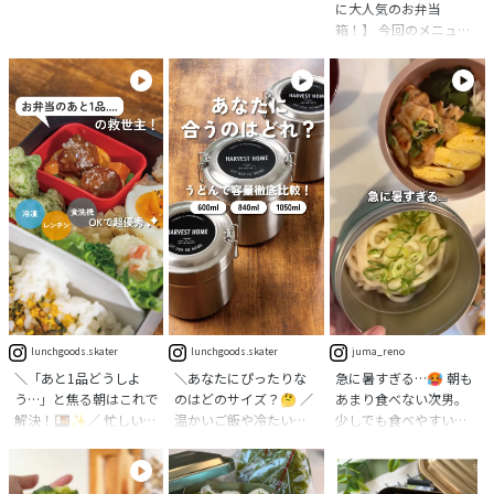
・ ・ おはようございま
トマトマヨ ⁡ 今日の旦那
に大人気のお弁当
す。 ⁡ こう暑いとね、や
弁当は #ガパオライス
箱！】 今回のメニュー
はり麺弁当が嬉しい
たまに作ると喜ばれま
は〔冷しゃぶうどん〕
ね。 で、また冷やし中
すw ⁡ にんじんサラダは
弁当です！ （そうめ
華です( *´艸`)ww ⁡ スイ
千切り🥕を美味しいド
ん・うどん・そば）←
カ食べたいな〜と、買
レッシング で和えただ
どれをお弁当で持って
い物行くと必ず果物コ
け ⁡ 朝から暑いから駅ま
いきたい？ コメントで
ーナーのスイカを見る
で送ってきた🚗³₃ 帰っ
教えてね🎵 ご紹介いた
んだけど、カットスイカ
てきて夏期講習に向か
だいたおかげで、アク
より1玉買う方がお得
う娘ちゃんも送ってき
セス急増中のアイテ
で、毎回買えないでい
た🚗³₃ 朝から2往復💦
ム！ 冷たい麺をお弁当
ます🤣 他の余計な物は
一緒に出てくれよ笑 ⁡
でも楽しみたい🥺🍜❄️
買うんだけどね笑 今年
𖤣𖥧𖥣｡𖥧 𖧧𖤣𖥧𖥣｡𖥧
暑さで食欲が落ちてる
はまだ食べてません🍉
𖧧𖤣𖠿𖤣𖤣𖠿𖤣𖥧𖥣｡𖥧 𖧧𖤣𖥧𖥣｡𖥧
時も食べやすい💕 冷た
さちこのヒトリゴトで
𖧧𖤣𖠿𖤣𖤣𖠿𖤣𖥧𖥣｡𖥧 #お弁当 #
いそうめん・そば・う
したww ・ ・ ・ 家から
お弁当記録 #旦那弁当 #
どんにぴったりな、保
出たくないのだけど、
スケーターのある暮ら
冷バッチリのランチジ
lunchgoods.skater
lunchgoods.skater
juma_reno
頑張ってお仕事行って
し
ャー✨ どんぶり型がか
きます(*`･ω･)ゞ 今日も
＼「あと1品どうしよ
＼あなたにぴったりな
急に暑すぎる…🥵 朝も
わいい💕🍜✨ 冷たい
良き一日を〜🍀.* ・ ・
う…」と焦る朝はこれで
のはどのサイズ？🤔 ／
あまり食べない次男。
麺の他にも、カレー・
・ #冷やし中華 #冷やし
解決！🍱✨／ 忙しい朝
温かいご飯や冷たい麺
少しでも食べやすいよ
あんかけ、あったか丼に
中華弁当 #夫婦弁当 #さ
の救世主になってくれ
類をお弁当に持ってい
うに、 冷やしうどん弁
もぴったり！ オールシ
ちこの弁当
るのが、 この「お弁当
ける 大人気の真空ステ
当にしました。 みょう
ーズン使えます🙌 真空
用小分け保存容器」💡
ンレスランチボック
が、わかめ、お肉を添
二重構造でしっかり温