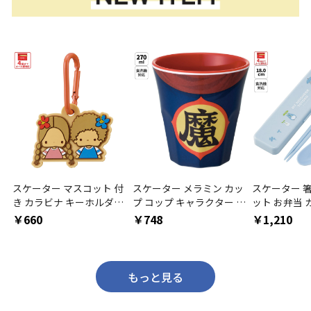
スケーター マスコット 付
スケーター メラミン カッ
スケーター 
き カラビナ キーホルダー
プ コップ キャラクター 子
ット お弁当
かわいい 目印 キャラクタ
供 割れにくい メラミンコ
ット 日本製 
￥660
￥748
￥1,210
ー skater ZELK1 パティ＆
ップ skater MTB2 魔 ドラ
人 skater 
ジミー 日焼け サンリオ 女
ゴンボール DB 男の子 男子
トトロ どんどこ
の子【バッグ リュック カ
【食洗機対応 取っ手なし
タジオジブリ
バン 鞄 子供 子ども 小学生
タンブラー メラミンタンブ
ト お箸セット
もっと見る
中学生】
ラー】
ス 食洗機】