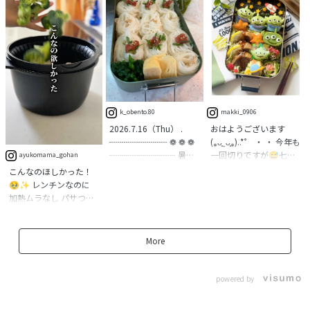
おかずを詰めて、そのま
ス！ でも、「どのサイ
えて、 栄養もしっか
度キープ◎ お昼がもっ
ま冷凍庫へポンッ！ 使
ズを買えばいいか迷
り。 スケーターの冷や
と楽しみに🥢💗 ※つゆ
いたい時は電子レンジ
う…」という声も そこ
し麺用のお弁当箱に氷
は直接入れず、小袋タイ
でチンして お弁当箱の
で今回は【うどん】を
水を入れてしっかり冷
プやドレッシングカッ
隙間に詰めるだけラク
入れて容量を比較して
やしてから持たせてい
プの使用がおすすめで
チンです🙌 ポイントは
みました🙌 結果はこち
ます。
す ※動画に出てくるド
こちら👇 ✅ フタ付き
ら👇 🔹 600ml→うどん
lunchgoods.skater 今年
レッシングカップは商
で衛生的に冷凍保存で
約１玉分！ 🔹 840ml→
の夏も、試行錯誤しな
品に含まれておりませ
きる！ ✅ 電子レンジ・
うどん約1.5玉分！ 🔹
がら乗り切ります。 #男
k_obento.80
makki_0906
ん ※本体は電子レンジ
食洗機対応で毎日使い
1050ml→うどん約２玉
子高校生弁当 #冷やしう
2026.7.16（Thu） .
おはようございます
NG。中容器のみOKで
やすい◎ ✅ カラフルな
分！ トッピングは上段
どん弁当 #スケーターの
┈┈┈┈┈┈┈ ❁ ❁ ❁
(⁎ᴗ͈ˬᴗ͈⁎)..*゜⁣ ・⁣ ・⁣ 今年も
す！ ⋈
カップで、入れるだけ
の中容器に分けられま
ある暮らし
┈┈┈┈┈┈┈┈ 暑い
一回切りですが😅七夕
･････････････････････
ayukomama_gohan
でお弁当の彩りアップ
す あなたならどのサイ
から そーめん
🎋弁当作りました‪🙌⁣ ⁣
･･･････ ⋈ □真空ステ
こんなのほしかった！
✨ ✅ 洗って繰り返し
ズを選びますか？ 「私
┈┈┈┈┈┈┈ ❁ ❁ ❁
彦星様と織姫様は？(･
ンレス丼ランチジャー
🥹✨ レンチンなのに
使える 気になる方はぜ
は〇〇ml！」など、ぜ
┈┈┈┈┈┈┈┈ . ⌘
ω･ = ･ω･)⁣ と突っ込まれ
【商品サイズ(約)】 サイ
加熱ムラなし パサつき
ひチェックしてみてく
ひコメント欄で教えて
おにぎり ⌘ 素麺 ⌘ た
そうですが🙄⁣ リトルグ
ズ：直径116×高さ
もなし！ レンチン料理
ださいね！ 便利そう！
くださいね💬 ⋈
まご焼き ⌘ ほうれん草
リーンメン( ఠఠ̲ఠ ) をメ
120mm 総容量：
が苦手な人は これ使え
と思ったら【保存】し
･････････････････････
のおひたし . #長男坊お
インにしたかったので
550ml（中容器：
ば間違いなし！ 実はこ
More
て、 お弁当作りの参考
･･･････ ⋈ ▶真空ステ
弁当 #スケーターのある
🤭 星🌟をたくさん付け
230ml・本体320ml）
れ、 水を入れてレンチ
にしてくださいね🔖✨
ンレスランチボックス
暮らし #高校生弁当
てそれっぽく⁣しました
重さ：415g 大きいサイ
ンするだけで 誰でもス
⋈
600ml POSコー
#skaterお弁当箱 #素麺
😂⁣ ⁣ 「宇宙いっぱいの夢
ズ(830ml)もございます
チーム調理ができちゃ
powered by
･････････････････････
ド:550317 840ml POS
が、みんなにふりそそ
✨ ⋈
うの！ だから蒸し野菜
･･･････ ⋈ ▶お弁当用
コード:627569
ぎますように✨️」⁣ そん
･････････････････････
は甘くて美味しいし 鶏
小分け保存容器 品番：
1050ml POSコー